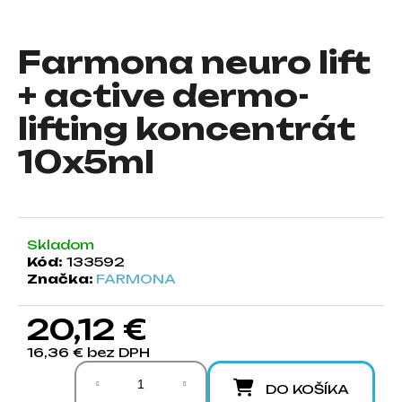
á
j
Farmona neuro lift
s
+ active dermo-
ť
?
lifting koncentrát
10x5ml
HĽADAŤ
Skladom
Kód:
133592
Značka:
FARMONA
O
d
p
20,12 €
o
16,36 € bez DPH
r
Jednotková cena:
ú
DO KOŠÍKA
č