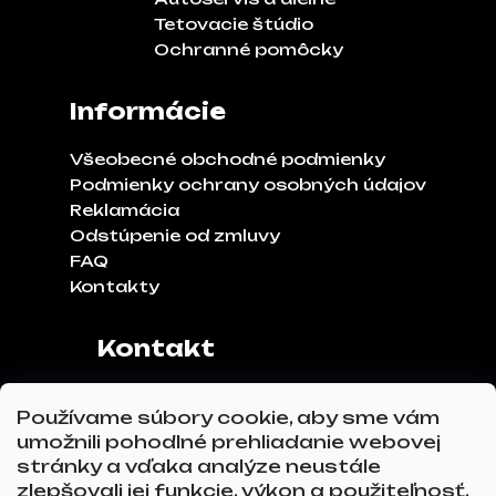
Tetovacie štúdio
Ochranné pomôcky
Informácie
Všeobecné obchodné podmienky
Podmienky ochrany osobných údajov
Reklamácia
Odstúpenie od zmluvy
FAQ
Kontakty
Kontakt
Adresa:
Klinčeková 970, 93041,
Používame súbory cookie, aby sme vám
Hviezdoslavov
umožnili pohodlné prehliadanie webovej
Tel.č.:
0911 271 302
stránky a vďaka analýze neustále
Email:
info@glovez.sk
zlepšovali jej funkcie, výkon a použiteľnosť.