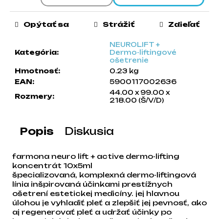
a
m
Opýtať sa
Strážiť
Zdieľať
e
NEUROLIFT +
Kategória
:
Dermo-liftingové
ošetrenie
Hmotnosť
:
0.23 kg
EAN
:
5900117002636
44.00 x 99.00 x
Rozmery
:
218.00 (Š/V/D)
Popis
Diskusia
farmona neuro lift + active dermo-lifting
koncentrát 10x5ml
špecializovaná, komplexná dermo-liftingová
línia inšpirovaná účinkami prestížnych
ošetrení estetickej medicíny. jej hlavnou
úlohou je vyhladiť pleť a zlepšiť jej pevnosť, ako
aj regenerovať pleť a udržať účinky po