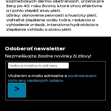
kozmetických dermo ošetreniach. určená pre
ženy po 40. roku života, ktoré chcú efektívne
a rýchlo zlepšiť stav pleti.
účinky: obnovenie pevnosti a hustoty pleti,
viditeľné zlepšenie oválu tváre, redukcia a
vyhladenie vrások, intenzívna hydratácia a
zlepšenie vzhľadu a stavu pleti
Zápätie
Odoberať newsletter
Nezmeškajte žiadne novinky či zľavy!
Vložením e-mailu súhlasíte s
podmienkami
ochrany osobných údajov