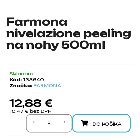
á
j
Farmona
s
nivelazione peeling
ť
?
na nohy 500ml
HĽADAŤ
Skladom
Kód:
133640
Značka:
FARMONA
O
12,88 €
d
p
10,47 € bez DPH
Jednotková cena:
o
DO KOŠÍKA
r
ú
č