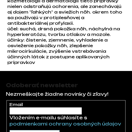
kozmetológii a dermatológii tieto prípravky
nielen odstraňujú ochorenia, ale zanechávajú
aj dojem "ľahkých" a sviežich nôh. okrem toho
sa používajú v protiplesňovej a
antibakteriálnej profylaxii.
účel: suchá, drsná pokožka nôh, náchylná na
hyperkeratózu, tvorbu otlakov a mozole.
účinky: čistenie, zjemnenie, vyhladenie a
osvieženie pokožky nôh, zlepšenie
mikrocirkulácie, zvýšenie vstrebávania
účinných látok z postupne aplikovaných
prípravkov
Zápätie
Odoberať newsletter
Nezmeškajte žiadne novinky či zľavy!
Email
Vložením e-mailu súhlasíte s
podmienkami ochrany osobných údajov