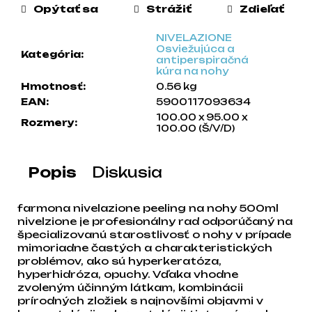
Opýtať sa
Strážiť
Zdieľať
a
m
NIVELAZIONE
e
Osviežujúca a
Kategória
:
antiperspiračná
kúra na nohy
Hmotnosť
:
0.56 kg
EAN
:
5900117093634
100.00 x 95.00 x
Rozmery
:
100.00 (Š/V/D)
Popis
Diskusia
farmona nivelazione peeling na nohy 500ml
nivelzione je profesionálny rad odporúčaný na
špecializovanú starostlivosť o nohy v prípade
mimoriadne častých a charakteristických
problémov, ako sú hyperkeratóza,
hyperhidróza, opuchy. Vďaka vhodne
zvoleným účinným látkam, kombinácii
prírodných zložiek s najnovšími objavmi v