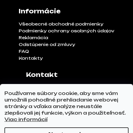
Informácie
Všeobecné obchodné podmienky
Podmienky ochrany osobných údajov
Reklamácia
Odstúpenie od zmluvy
FAQ
Kontakty
Kontakt
Adresa:
Klinčeková 970, 93041,
Používame súbory cookie, aby sme vám
Hviezdoslavov
umožnili pohodlné prehliadanie webovej
Tel.č.:
0911 271 302
stránky a vďaka analýze neustále
Email:
info@glovez.sk
zlepšovali jej funkcie, výkon a použiteľnosť.
Viac informácií