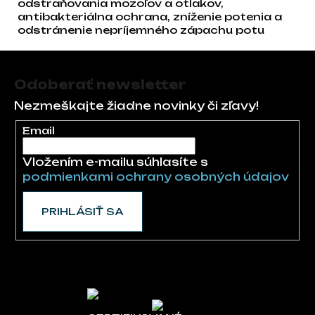
odstraňovania mozoľov a otlakov,
antibakteriálna ochrana, zníženie potenia a
odstránenie nepríjemného zápachu potu
Zápätie
Odoberať newsletter
Nezmeškajte žiadne novinky či zľavy!
Email
Vložením e-mailu súhlasíte s
podmienkami ochrany osobných údajov
PRIHLÁSIŤ SA