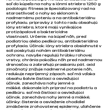
soľ do kúpeľa na nohy s iónmi striebra 1250 g
podologic fitness je špecializovaný rad na
starostlivosť o nohy so sklonom k
nadmernému poteniu a na antibakteriálnu
profylaxiu. prípravky z tohto radu obsahujú
ióny striebra, ktoré majú vynikajúce
protizápalové a baktericídne
vlastnosti. Určenie: na kúpeľ nôh, pred
podiatriou alebo pedikúrou, antibakteriálna
profylaxia. Účinok: ióny striebra obsiahnuté v
soli poskytujú nohám antibakteriálnu
ochranu. navyše regulujú hrúbku rohovej
vrstvy, chránia pokožku nôh pred nadmernou
drsnosťou a zabraňujú praskaniu pät. oxid
zinočnatý znižuje nadmerné potenie nôh,
redukuje nepríjemný zápach. soľ má vďaka
obsahu šalvie čistiaci a osviežujúci
účinok. zanecháva nohy jemné a
mäkké. dokonale ich pripraví na podiatriu a
pedikúru. soľ má čistiaci a osviežujúci
účinok. zanecháva nohy jemné a mäkké;
účinky: čistenie a osvieženie chodidiel
zmäkčenie zrohovatenej epidermy, uľahčenie