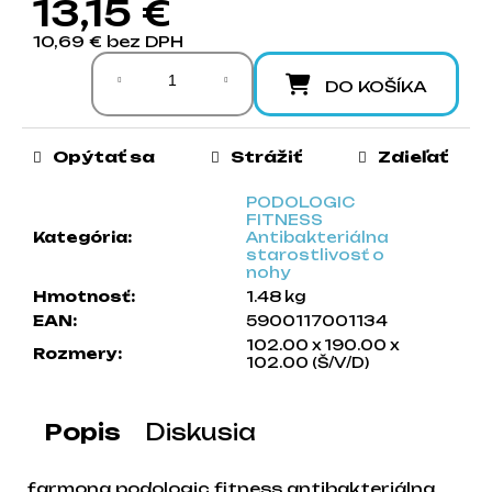
13,15 €
a
10,69 € bez DPH
m
Jednotková cena:
e
DO KOŠÍKA
Opýtať sa
Strážiť
Zdieľať
PODOLOGIC
FITNESS
Kategória
:
Antibakteriálna
starostlivosť o
nohy
Hmotnosť
:
1.48 kg
EAN
:
5900117001134
102.00 x 190.00 x
Rozmery
:
102.00 (Š/V/D)
Popis
Diskusia
farmona podologic fitness antibakteriálna