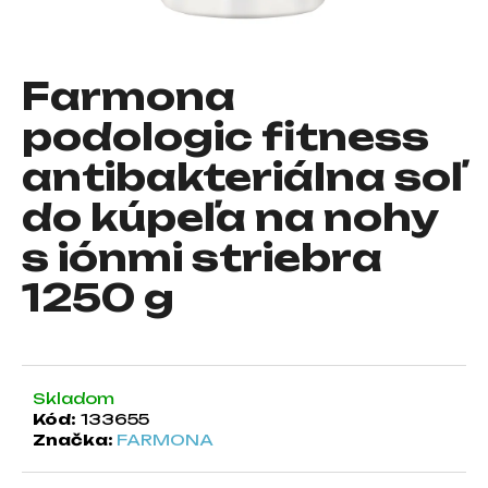
á
j
s
Farmona
ť
podologic fitness
?
antibakteriálna soľ
do kúpeľa na nohy
s iónmi striebra
HĽADAŤ
1250 g
O
d
p
Skladom
o
Kód:
133655
r
Značka:
FARMONA
ú
č