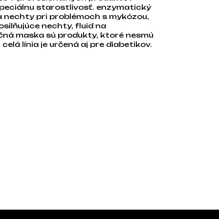
peciálnu starostlivosť. enzymatický
 a nechty pri problémoch s mykózou,
ilňujúce nechty, fluid na
ačná maska sú produkty, ktoré nesmú
celá línia je určená aj pre diabetikov.