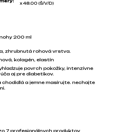
mery
:
x 48.00 (Š/V/D)
 nohy 200 ml
a, zhrubnutá rohová vrstva.
nová, kolagén, elastín
yhladzuje povrch pokožky, intenzívne
úča aj pre diabetikov.
 chodidlá a jemne masírujte. nechajte
mi.
 zo 7 profesionálnych produktov