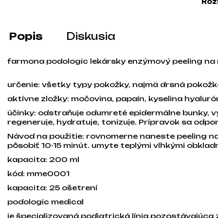
Roz
Popis
Diskusia
farmona podologic lekársky enzýmový peeling na
určenie: všetky typy pokožky, najmä drsná pokožk
aktívne zložky: močovina, papaín, kyselina hyaluró
účinky: odstraňuje odumreté epidermálne bunky, v
regeneruje, hydratuje, tonizuje. Prípravok sa odpor
Návod na použitie: rovnomerne naneste peeling na
pôsobiť 10-15 minút. umyte teplými vlhkými obklad
kapacita: 200 ml
kód: mme0001
kapacita: 25 ošetrení
podologic medical
je špecializovaná podiatrická línia pozostávajúca