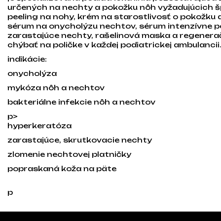
určených na nechty a pokožku nôh vyžadujúcich š
peeling na nohy, krém na starostlivosť o pokožku
sérum na onycholýzu nechtov, sérum intenzívne pos
zarastajúce nechty, rašelinová maska a regener
chýbať na poličke v každej podiatrickej ambulancii. 
indikácie:
onycholýza
mykóza nôh a nechtov
bakteriálne infekcie nôh a nechtov
p>
hyperkeratóza
zarastajúce, skrutkovacie nechty
zlomenie nechtovej platničky
popraskaná koža na päte
p