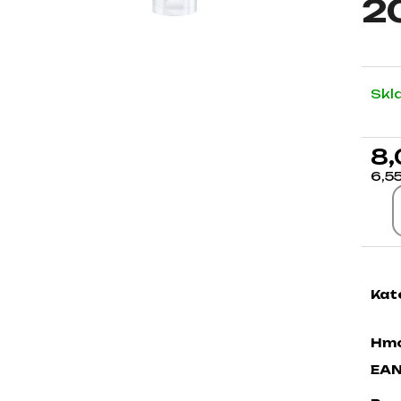
2
Skl
8,
6,5
Jed
Kat
Hmo
EA