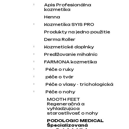
Apis Profesionálna
kozmetika
Henna
Kozmetika SYIS PRO
Produkty na jedno použitie
Derma Roller
Kozmetické doplnky
Predlžovanie mihalníc
FARMONA kozmetika
Péče o ruky
péče o tvár
Péče o vlasy - trichologická
Péče o nohy
MOOTH FEET
Regeneračná a
vyhladzujúca
starostlivosť o nohy
PODOLOGIC MEDICAL
Špecializovaná