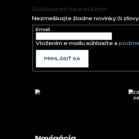
Odoberať newsletter
Nezmeškajte žiadne novinky či zľavy
Email
Vložením e-mailu súhlasíte s
podmie
PRIHLÁSIŤ SA
C
P
Navigácia