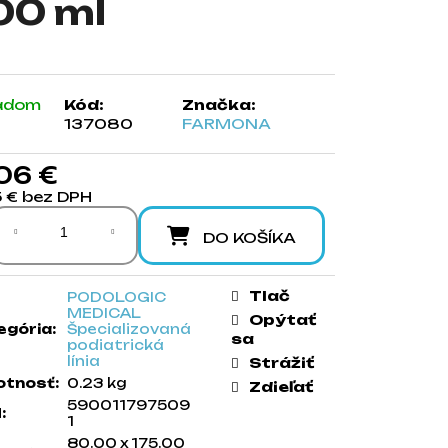
00 ml
adom
Kód:
Značka:
137080
FARMONA
06 €
5 € bez DPH
notková cena:
DO KOŠÍKA
Tlač
PODOLOGIC
MEDICAL
Opýtať
egória
:
Špecializovaná
sa
podiatrická
línia
Strážiť
tnosť
:
0.23 kg
Zdieľať
590011797509
N
:
1
80.00 x 175.00