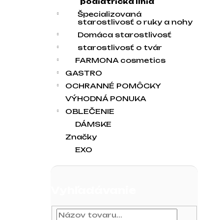
podiatrická línia
Špecializovaná
starostlivosť o ruky a nohy
Domáca starostlivosť
starostlivosť o tvár
FARMONA cosmetics
GASTRO
OCHRANNÉ POMÔCKY
VÝHODNÁ PONUKA
OBLEČENIE
DÁMSKE
Značky
EXO
Vyhľadávanie