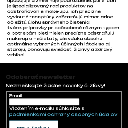
upokojuje a zmierňuje podráždenie. pure icon
je špecializovaný rad produktov na
odstraňovanie make-upu. ich precízne
vyvinuté receptúry zdôrazňujú mimoriadne
dôležitú úlohu správneho čistenia
tváre. prípravky prispôsobené rôznym typom
a potrebám pleti nielen precízne odstraňujú
make-up a nečistoty, ale vďaka obsahu
optimálne vybraných účinných látok sa aj
starajú, obnovujú sviežosť, žiarivý a zdravý
vzhľad.
Zápätie
Odoberať newsletter
Nezmeškajte žiadne novinky či zľavy!
Email
Vložením e-mailu súhlasíte s
podmienkami ochrany osobných údajov