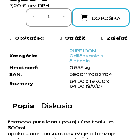
a
7,20 € bez DPH
Jednotková cena:
m
DO KOŠÍKA
e
Opýtať sa
Strážiť
Zdieľať
PURE ICON
Kategória
:
Odličovanie a
čistenie
Hmotnosť
:
0.555 kg
EAN
:
5900117002704
64.00 x 197.00 x
Rozmery
:
64.00 (Š/V/D)
Popis
Diskusia
farmona pure icon upokojujúce tonikum
500ml
upokojujúce tonikum osviežuje a tonizuje,