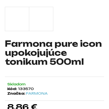
á
j
s
ť
?
Farmona pure icon
upokojujúce
HĽADAŤ
tonikum 500ml
O
d
Skladom
p
Kód:
133570
o
Značka:
FARMONA
r
ú
8,86 €
č