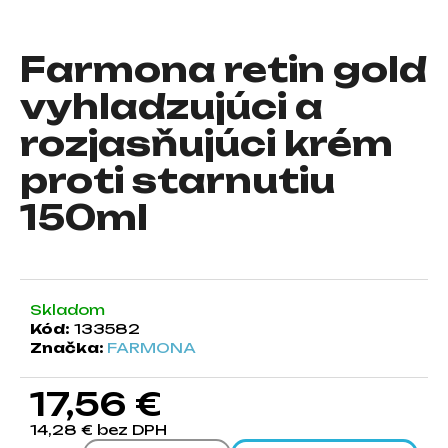
á
j
Farmona retin gold
s
vyhladzujúci a
ť
?
rozjasňujúci krém
proti starnutiu
150ml
HĽADAŤ
Skladom
O
Kód:
133582
d
Značka:
FARMONA
p
o
17,56 €
r
ú
14,28 € bez DPH
č
Jednotková cena: