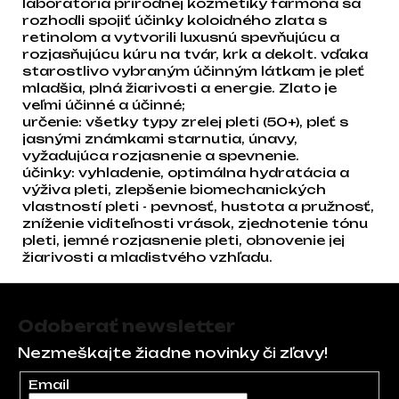
laboratória prírodnej kozmetiky farmona sa
rozhodli spojiť účinky koloidného zlata s
retinolom a vytvorili luxusnú spevňujúcu a
rozjasňujúcu kúru na tvár, krk a dekolt. vďaka
starostlivo vybraným účinným látkam je pleť
mladšia, plná žiarivosti a energie. Zlato je
veľmi účinné a účinné;
určenie: všetky typy zrelej pleti (50+), pleť s
jasnými známkami starnutia, únavy,
vyžadujúca rozjasnenie a spevnenie.
účinky: vyhladenie, optimálna hydratácia a
výživa pleti, zlepšenie biomechanických
vlastností pleti - pevnosť, hustota a pružnosť,
zníženie viditeľnosti vrások, zjednotenie tónu
pleti, jemné rozjasnenie pleti, obnovenie jej
žiarivosti a mladistvého vzhľadu.
Zápätie
Odoberať newsletter
Nezmeškajte žiadne novinky či zľavy!
Email