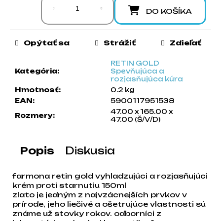
a
DO KOŠÍKA
m
e
Opýtať sa
Strážiť
Zdieľať
RETIN GOLD
Kategória
:
Spevňujúca a
rozjasňujúca kúra
Hmotnosť
:
0.2 kg
EAN
:
5900117951538
47.00 x 165.00 x
Rozmery
:
47.00 (Š/V/D)
Popis
Diskusia
farmona retin gold vyhladzujúci a rozjasňujúci
krém proti starnutiu 150ml
zlato je jedným z najvzácnejších prvkov v
prírode, jeho liečivé a ošetrujúce vlastnosti sú
známe už stovky rokov. odborníci z