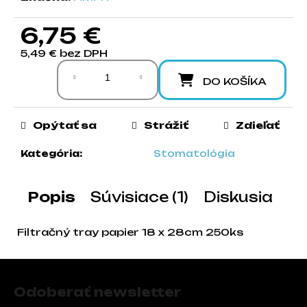
a
m
6,75 €
e
5,49 € bez DPH
Jednotková cena:
DO KOŠÍKA
Opýtať sa
Strážiť
Zdieľať
Kategória
:
Stomatológia
Popis
Súvisiace (1)
Diskusia
Filtračný tray papier 18 x 28cm 250ks
Zápätie
Odoberať newsletter