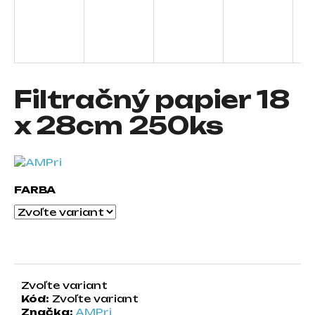
á
j
s
ť
?
Filtračný papier 18
x 28cm 250ks
HĽADAŤ
FARBA
O
d
p
o
r
Zvoľte variant
ú
Kód:
Zvoľte variant
č
Značka:
AMPri