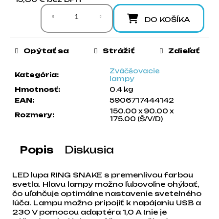
Jednotková cena:
a
m
DO KOŠÍKA
e
Opýtať sa
Strážiť
Zdieľať
Zväčšovacie
Kategória
:
lampy
Hmotnosť
:
0.4 kg
EAN
:
5906717444142
150.00 x 90.00 x
Rozmery
:
175.00 (Š/V/D)
Popis
Diskusia
LED lupa RING SNAKE s premenlivou farbou
svetla. Hlavu lampy možno ľubovoľne ohýbať,
čo uľahčuje optimálne nastavenie svetelného
lúča. Lampu možno pripojiť k napájaniu USB a
230 V pomocou adaptéra 1,0 A (nie je