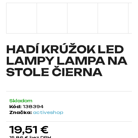
á
j
s
ť
?
HADÍ KRÚŽOK LED
LAMPY LAMPA NA
STOLE ČIERNA
HĽADAŤ
O
Skladom
d
Kód:
138394
p
Značka:
activeshop
o
r
19,51 €
ú
č
15,86 € bez DPH