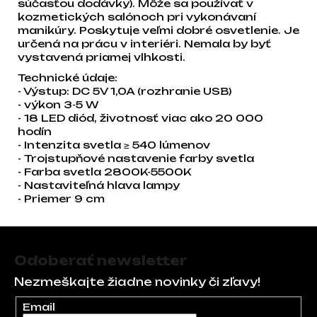
súčasťou dodávky). Môže sa používať v
kozmetických salónoch pri vykonávaní
manikúry. Poskytuje veľmi dobré osvetlenie. Je
určená na prácu v interiéri. Nemala by byť
vystavená priamej vlhkosti.
Technické údaje:
- Výstup: DC 5V 1,0A (rozhranie USB)
- výkon 3-5 W
- 18 LED diód, životnosť viac ako 20 000
hodín
- Intenzita svetla ≥ 540 lúmenov
- Trojstupňové nastavenie farby svetla
- Farba svetla 2800K-5500K
- Nastaviteľná hlava lampy
- Priemer 9 cm
Zápätie
Odoberať newsletter
Nezmeškajte žiadne novinky či zľavy!
Email