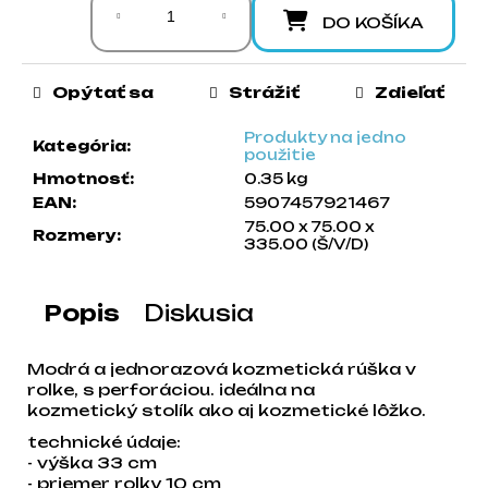
a
DO KOŠÍKA
m
e
Opýtať sa
Strážiť
Zdieľať
Produkty na jedno
Kategória
:
použitie
Hmotnosť
:
0.35 kg
EAN
:
5907457921467
75.00 x 75.00 x
Rozmery
:
335.00 (Š/V/D)
Popis
Diskusia
Modrá a jednorazová kozmetická rúška v
rolke, s perforáciou. ideálna na
kozmetický stolík ako aj kozmetické lôžko.
technické údaje:
- výška 33 cm
- priemer rolky 10 cm