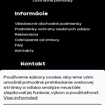
Ochranné pomôcky
Informácie
Všeobecné obchodné podmienky
Podmienky ochrany osobných údajov
Reklamácia
Odstúpenie od zmluvy
FAQ
Kontakty
Kontakt
Adresa:
Klinčeková 970, 93041,
Používame súbory cookie, aby sme vám
Hviezdoslavov
umožnili pohodlné prehliadanie webovej
Tel.č.:
0911 271 302
stránky a vďaka analýze neustále
Email:
info@glovez.sk
zlepšovali jej funkcie, výkon a použiteľnosť.
Viac informácií