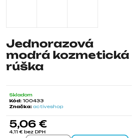
á
j
s
ť
?
Jednorazová
modrá kozmetická
rúška
HĽADAŤ
Skladom
O
Kód:
100433
d
Značka:
activeshop
p
o
5,06 €
r
ú
4,11 € bez DPH
č
Jednotková cena: