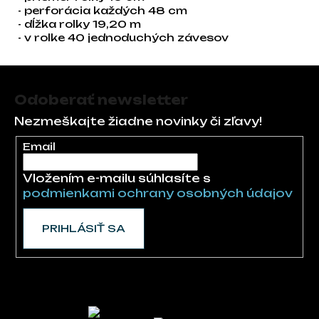
- perforácia každých 48 cm
- dĺžka rolky 19,20 m
- v rolke 40 jednoduchých závesov
Zápätie
Odoberať newsletter
Nezmeškajte žiadne novinky či zľavy!
Email
Vložením e-mailu súhlasíte s
podmienkami ochrany osobných údajov
PRIHLÁSIŤ SA