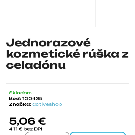
á
j
s
ť
?
Jednorazové
kozmetické rúška z
celadónu
HĽADAŤ
Skladom
O
Kód:
100435
d
Značka:
activeshop
p
o
5,06 €
r
ú
4,11 € bez DPH
č
Jednotková cena: