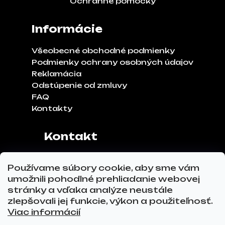
Ochranné pomôcky
Informácie
Všeobecné obchodné podmienky
Podmienky ochrany osobných údajov
Reklamácia
Odstúpenie od zmluvy
FAQ
Kontakty
Kontakt
Adresa:
Klinčeková 970, 93041,
Používame súbory cookie, aby sme vám
Hviezdoslavov
umožnili pohodlné prehliadanie webovej
Tel.č.:
0911 271 302
stránky a vďaka analýze neustále
Email:
info@glovez.sk
zlepšovali jej funkcie, výkon a použiteľnosť.
Viac informácií