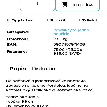
a
DO KOŠÍKA
m
e
Opýtať sa
Strážiť
Zdieľať
Produkty na jedno
Kategória
:
použitie
Hmotnosť
:
0.35 kg
EAN
:
5907457911468
75.00 x 75.00 x
Rozmery
:
335.00 (Š/V/D)
Popis
Diskusia
Celadónové a jednorazové kozmetické
závesy v rolke, s perforáciou. ideálne na
kozmetický stolík ako aj kozmetické lôžko.
technické údaje:
- výška 33 cm
- priemer rolky 10 cm