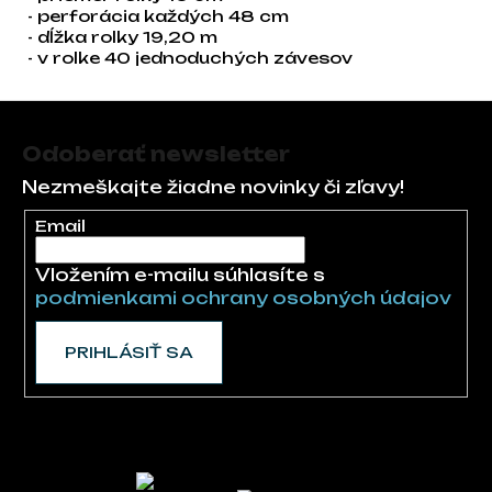
- perforácia každých 48 cm
- dĺžka rolky 19,20 m
- v rolke 40 jednoduchých závesov
Zápätie
Odoberať newsletter
Nezmeškajte žiadne novinky či zľavy!
Email
Vložením e-mailu súhlasíte s
podmienkami ochrany osobných údajov
PRIHLÁSIŤ SA