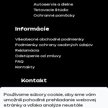
Autoservis a dielne
Tetovacie štúdio
Ochranné pomôcky
Informácie
Všeobecné obchodné podmienky
Podmienky ochrany osobných údajov
Reklamácia
Odstúpenie od zmluvy
FAQ
Kontakty
Kontakt
Adresa:
Klinčeková 970, 93041,
Používame súbory cookie, aby sme vám
Hviezdoslavov
umožnili pohodlné prehliadanie webovej
Tel.č.:
0911 271 302
stránky a vďaka analýze neustále
Email:
info@glovez.sk