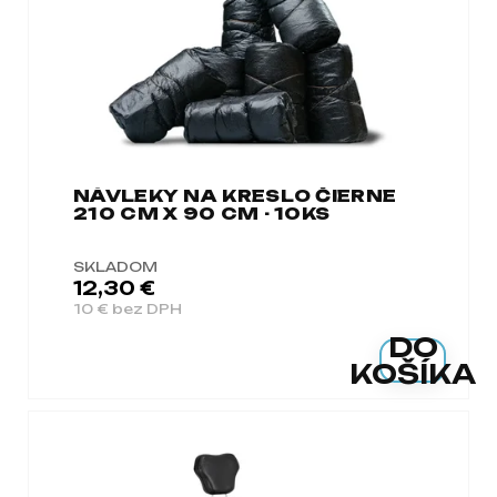
á
j
s
ť
?
NÁVLEKY NA KRESLO ČIERNE
210 CM X 90 CM - 10KS
HĽADAŤ
SKLADOM
12,30 €
10 € bez DPH
DO
O
KOŠÍKA
d
p
o
r
ú
č