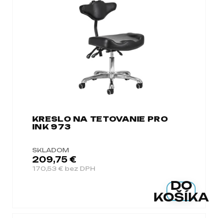
a
m
e
KRESLO NA TETOVANIE PRO
INK 973
SKLADOM
209,75 €
170,53 € bez DPH
DO
KOŠÍKA