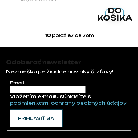
DO
KOŠÍKA
10
položiek celkom
Ovládacie prvky 
Zápätie
Odoberať newsletter
Nezmeškajte žiadne novinky či zľavy!
Email
Vložením e-mailu súhlasíte s
podmienkami ochrany osobných údajov
PRIHLÁSIŤ SA