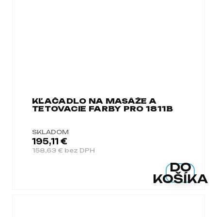
KĽAČADLO NA MASÁŽE A
TETOVACIE FARBY PRO 1811B
SKLADOM
195,11 €
158,63 € bez DPH
DO
KOŠÍKA