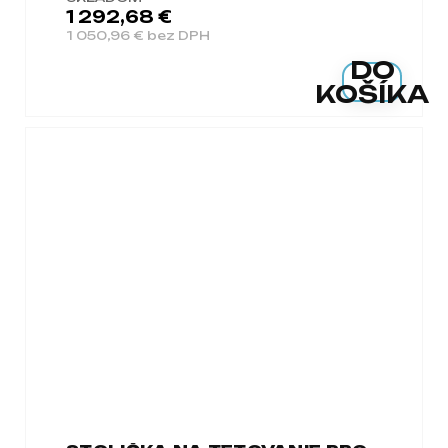
1 292,68 €
1 050,96 € bez DPH
DO
KOŠÍKA