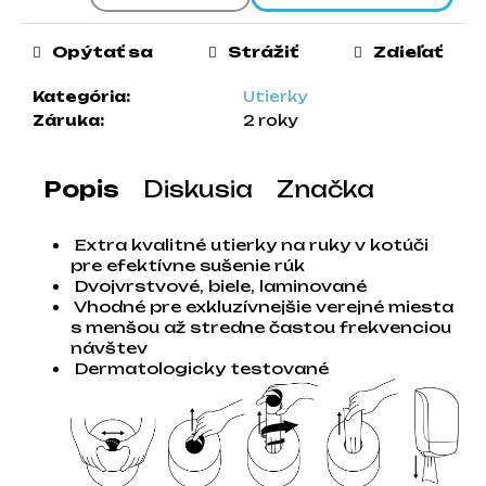
a
m
Opýtať sa
Strážiť
Zdieľať
e
Kategória
:
Utierky
Záruka
:
2 roky
Popis
Diskusia
Značka
Extra kvalitné utierky na ruky v kotúči
pre efektívne sušenie rúk
Dvojvrstvové, biele, laminované
Vhodné pre exkluzívnejšie verejné miesta
s menšou až stredne častou frekvenciou
návštev
Dermatologicky testované