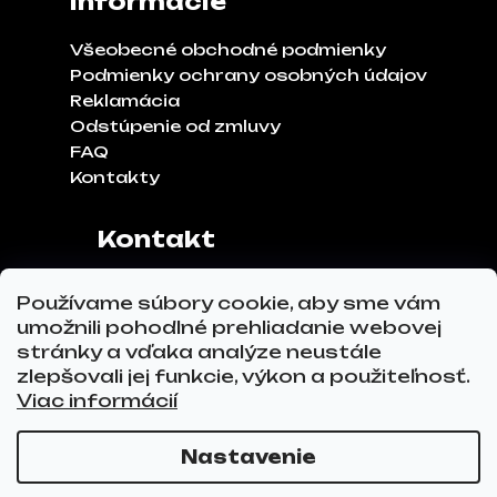
Informácie
Všeobecné obchodné podmienky
Podmienky ochrany osobných údajov
Reklamácia
Odstúpenie od zmluvy
FAQ
Kontakty
Kontakt
Adresa:
Klinčeková 970, 93041,
Používame súbory cookie, aby sme vám
Hviezdoslavov
umožnili pohodlné prehliadanie webovej
Tel.č.:
0911 271 302
stránky a vďaka analýze neustále
Email:
info@glovez.sk
zlepšovali jej funkcie, výkon a použiteľnosť.
Viac informácií
Nastavenie
Vytvoril Shoptet Premium
a
Adatelier