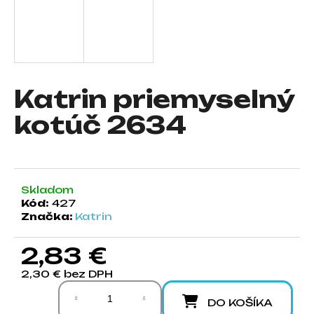
á
j
s
ť
?
Katrin priemyselný
kotúč 2634
HĽADAŤ
Skladom
Kód:
427
Značka:
Katrin
O
d
2,83 €
p
o
2,30 € bez DPH
r
Jednotková cena:
ú
DO KOŠÍKA
č