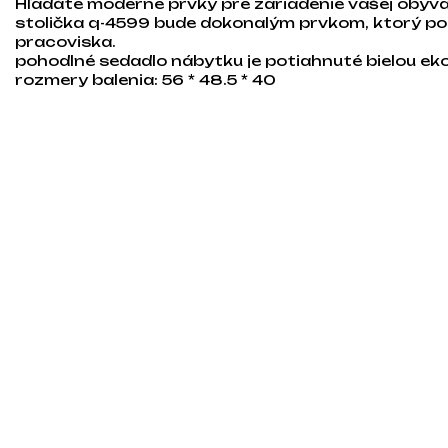
Hľadáte moderné prvky pre zariadenie vašej obýv
stolička q-4599 bude dokonalým prvkom, ktorý po
pracoviska.
pohodlné sedadlo nábytku je potiahnuté bielou ek
rozmery balenia: 56 * 48.5 * 40