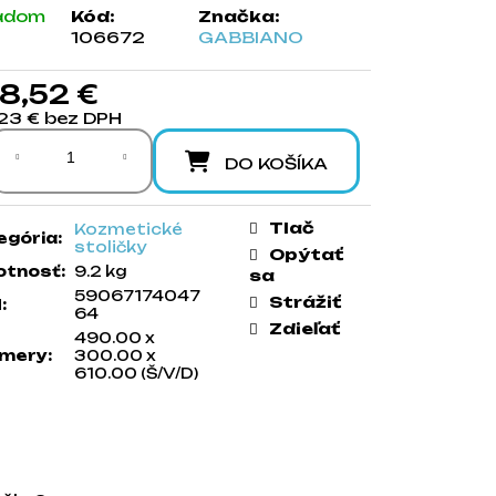
adom
Kód:
Značka:
106672
GABBIANO
8,52 €
23 € bez DPH
notková cena:
DO KOŠÍKA
Tlač
Kozmetické
egória
:
stoličky
Opýtať
tnosť
:
9.2 kg
sa
59067174047
Strážiť
N
:
64
Zdieľať
490.00 x
mery
:
300.00 x
610.00 (Š/V/D)