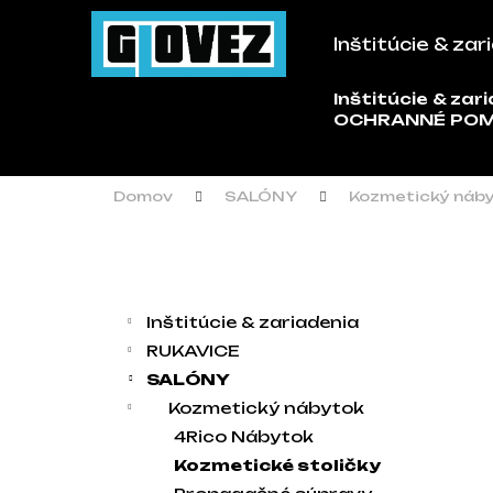
Košík
Prejsť na obsah
Inštitúcie & zar
Späť
Späť
do
do
Inštitúcie & zar
Č
OCHRANNÉ PO
obchodu
obchodu
Domov
SALÓNY
Kozmetický náb
Bočný panel
Kategórie
Preskočiť kategórie
Inštitúcie & zariadenia
RUKAVICE
SALÓNY
Kozmetický nábytok
4Rico Nábytok
Kozmetické stoličky