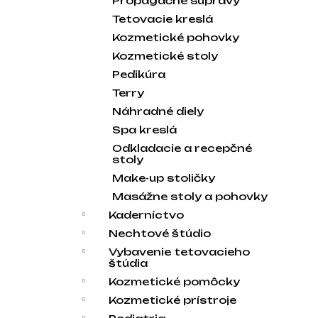
Propagačné súpravy
Tetovacie kreslá
Kozmetické pohovky
Kozmetické stoly
Pedikúra
Terry
Náhradné diely
Spa kreslá
Odkladacie a recepčné
stoly
Make-up stoličky
Masážne stoly a pohovky
Kaderníctvo
Nechtové štúdio
Vybavenie tetovacieho
štúdia
Kozmetické pomôcky
Kozmetické prístroje