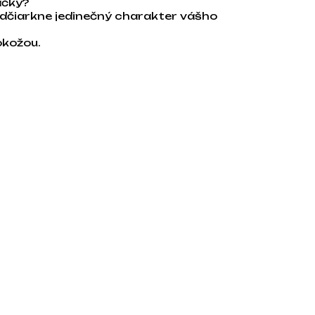
ačky?
dčiarkne jedinečný charakter vášho
okožou.