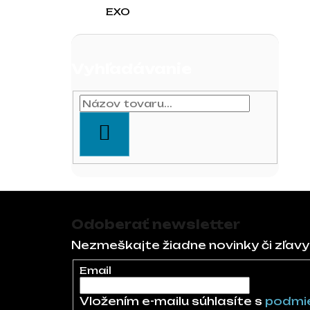
EXO
Vyhľadávanie
HĽADAŤ
Zápätie
Odoberať newsletter
Nezmeškajte žiadne novinky či zľavy
Email
Vložením e-mailu súhlasíte s
podmie