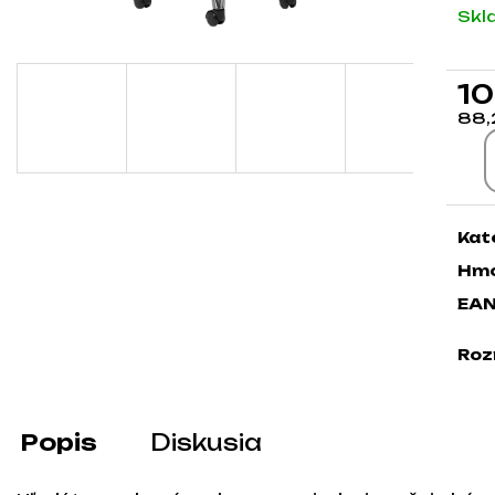
Skl
10
88,
Jed
Kat
Hmo
EA
Roz
Popis
Diskusia