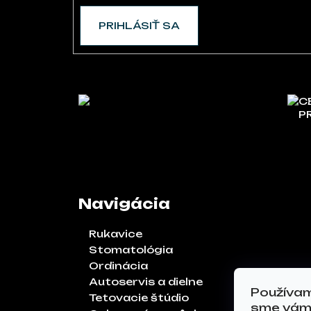
PRIHLÁSIŤ SA
C
P
Navigácia
Rukavice
Stomatológia
Ordinácia
Autoservis a dielne
Používam
Tetovacie štúdio
sme vám 