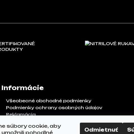
ERTIFIKOVANÉ
NITRILOVÉ RUKA
RODUKTY
Informácie
Všeobecné obchodné podmienky
Podmienky ochrany osobných údajov
Reklamácia
Odstúpenie od zmluvy
e súbory cookie, aby
FAQ
Odmietnuť
S
umožnili pohodlné