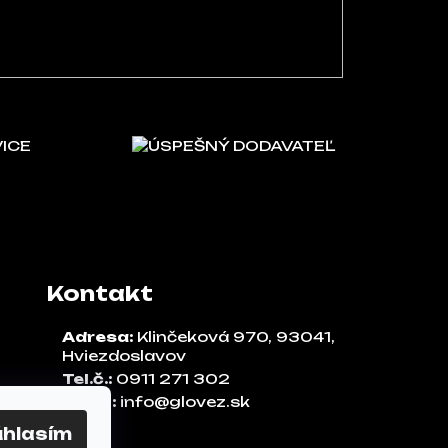
VICE
ÚSPEŠNÝ DODAVATEĽ
Kontakt
Adresa:
Klinčeková 970, 93041,
Hviezdoslavov
Tel.č.:
0911 271 302
Email:
info@glovez.sk
úhlasím