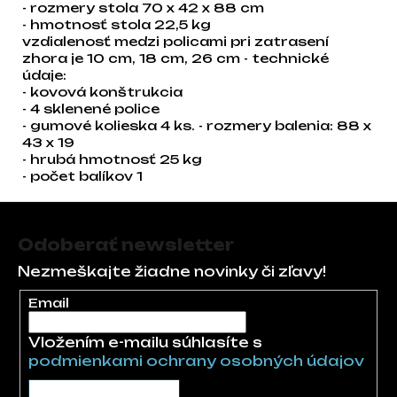
- rozmery stola 70 x 42 x 88 cm
- hmotnosť stola 22,5 kg
vzdialenosť medzi policami pri zatrasení
zhora je 10 cm, 18 cm, 26 cm - technické
údaje:
- kovová konštrukcia
- 4 sklenené police
- gumové kolieska 4 ks. - rozmery balenia: 88 x
43 x 19
- hrubá hmotnosť 25 kg
- počet balíkov 1
Zápätie
Odoberať newsletter
Nezmeškajte žiadne novinky či zľavy!
Email
Vložením e-mailu súhlasíte s
podmienkami ochrany osobných údajov