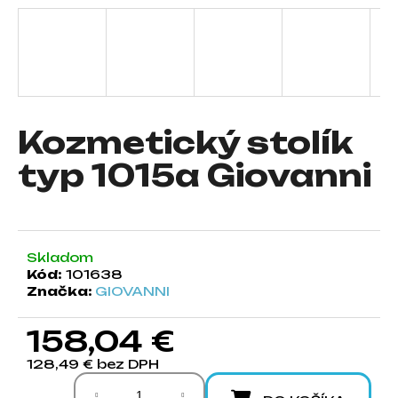
á
j
s
ť
?
Kozmetický stolík
typ 1015a Giovanni
HĽADAŤ
Skladom
Kód:
101638
O
Značka:
GIOVANNI
d
p
158,04 €
o
r
128,49 € bez DPH
ú
Jednotková cena:
č