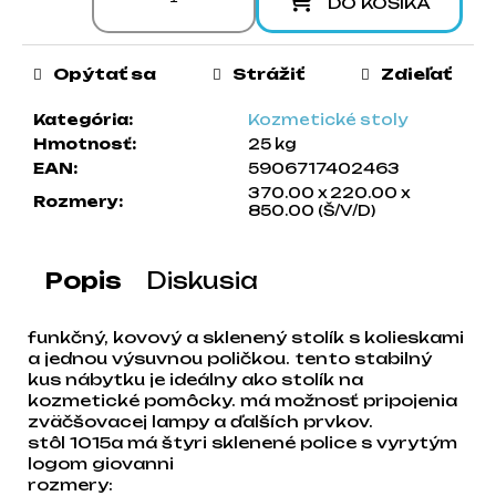
DO KOŠÍKA
a
m
e
Opýtať sa
Strážiť
Zdieľať
Kategória
:
Kozmetické stoly
Hmotnosť
:
25 kg
EAN
:
5906717402463
370.00 x 220.00 x
Rozmery
:
850.00 (Š/V/D)
Popis
Diskusia
funkčný, kovový a sklenený stolík s kolieskami
a jednou výsuvnou poličkou. tento stabilný
kus nábytku je ideálny ako stolík na
kozmetické pomôcky. má možnosť pripojenia
zväčšovacej lampy a ďalších prvkov.
stôl 1015a má štyri sklenené police s vyrytým
logom giovanni
rozmery: