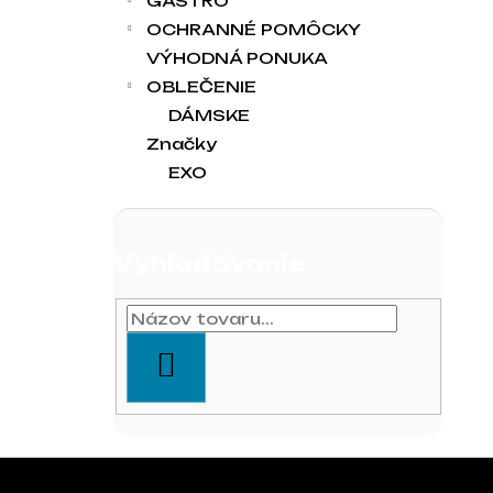
GASTRO
OCHRANNÉ POMÔCKY
VÝHODNÁ PONUKA
OBLEČENIE
DÁMSKE
Značky
EXO
Vyhľadávanie
HĽADAŤ
Zápätie