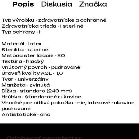
Popis
Diskusia
Značka
Typ výrobku - zdravotnícke a ochranné
Zdravotnícka trieda - I sterilné
Typ ochrany - I
Materiál - latex
Sterilita - sterilné
Metóda sterilizácie - EO
Textúra - hladký
Vnútorný povrch - pudrované
Úroveň kvality AQL - 1,0
Tvar - univerzálny
Manžeta - zvinutá
Dĺžka - standard (240 mm)
Hrúbka - štandardné rukavice
Vhodné pre citlivú pokožku - nie, latexové rukavice,
pudrované
Antistatické - áno
Zápätie
Odoberať newsletter