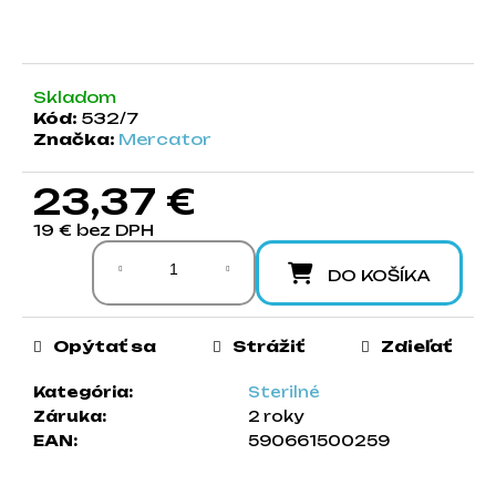
a
m
e
Skladom
Kód:
532/7
Značka:
Mercator
23,37 €
19 € bez DPH
Jednotková cena:
DO KOŠÍKA
Opýtať sa
Strážiť
Zdieľať
Kategória
:
Sterilné
Záruka
:
2 roky
EAN
:
590661500259