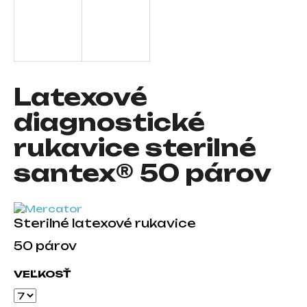
á
j
s
ť
?
Latexové
diagnostické
rukavice sterilné
HĽADAŤ
santex® 50 párov
O
Sterilné latexové rukavice
d
p
50 párov
o
r
VEĽKOSŤ
ú
č