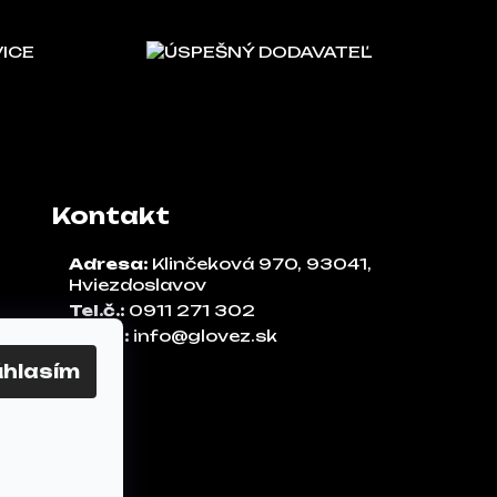
VICE
ÚSPEŠNÝ DODAVATEĽ
Kontakt
Adresa:
Klinčeková 970, 93041,
Hviezdoslavov
Tel.č.:
0911 271 302
Email:
info@glovez.sk
úhlasím