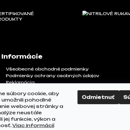
ERTIFIKOVANÉ
NITRILOVÉ RUKA
RODUKTY
Informácie
Všeobecné obchodné podmienky
Podmienky ochrany osobných údajov
Reklamácia
Odstúpenie od zmluvy
e súbory cookie, aby
FAQ
Odmietnuť
S
umožnili pohodlné
Kontakty
anie webovej stránky a
alýze neustále
i jej funkcie, výkon a
nosť.
Viac informácií