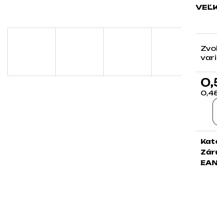
VEĽ
Zvo
var
0,
0,4
Jed
Kat
Zár
EA