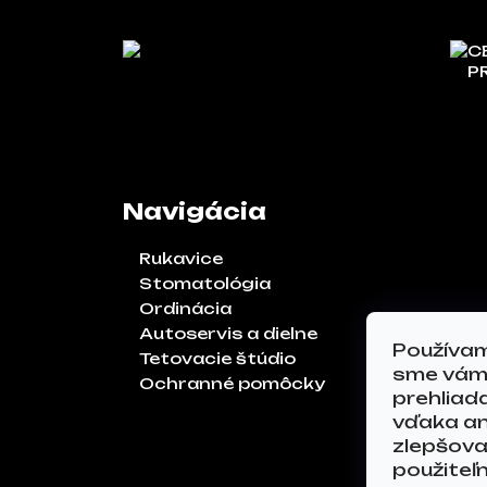
C
P
Navigácia
Rukavice
Stomatológia
Ordinácia
Autoservis a dielne
Používam
Tetovacie štúdio
sme vám 
Ochranné pomôcky
prehliad
vďaka an
zlepšoval
použiteľ