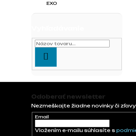
EXO
Vyhľadávanie
HĽADAŤ
Zápätie
Odoberať newsletter
Nezmeškajte žiadne novinky či zľavy
Email
Vložením e-mailu súhlasíte s
podmie