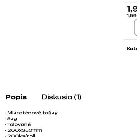
1,
1,5
Jed
Kat
Popis
Diskusia (1)
- Mikroténové tašky
- 5kg
- rolované
- 200x350mm
- 200ks/roll