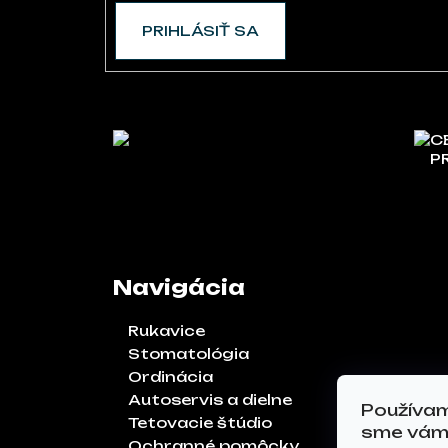
PRIHLÁSIŤ SA
C
P
Navigácia
Rukavice
Stomatológia
Ordinácia
Autoservis a dielne
Používam
Tetovacie štúdio
sme vám 
Ochranné pomôcky