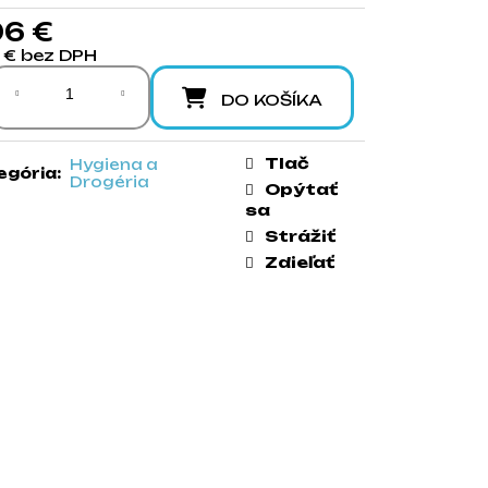
96 €
9 € bez DPH
notková cena:
DO KOŠÍKA
Tlač
Hygiena a
egória
:
Drogéria
Opýtať
sa
Strážiť
Zdieľať