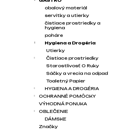
GASTRO
obalový materiál
servítky a utierky
čistiace prostriedky a
hygiena
poháre
Hygiena a Drogéria
Utierky
Čistiace prostriedky
Starostlivosť O Ruky
Sáčky a vrecia na odpad
Toaletný Papier
HYGIENA A DROGÉRIA
OCHRANNÉ POMÔCKY
VÝHODNÁ PONUKA
OBLEČENIE
DÁMSKE
Značky