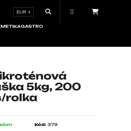
Hľadať
Prihlásenie
Nákupný 
e
ORDINÁCIA
KOZMETIKA
GASTRO
EUR
ZMETIKA
GASTRO
ikroténová
aška 5kg, 200
/rolka
adom
Kód:
379