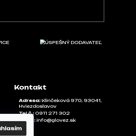
VICE
ÚSPEŠNÝ DODAVATEĽ
Kontakt
Adresa:
Klinčeková 970, 93041,
Hviezdoslavov
Tel.č.:
0911 271 302
Email:
info@glovez.sk
úhlasím