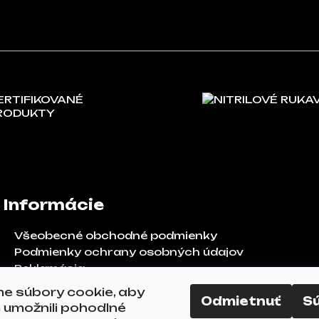
ERTIFIKOVANÉ
NITRILOVÉ RUKA
RODUKTY
Informácie
Všeobecné obchodné podmienky
Podmienky ochrany osobných údajov
Reklamácia
Odstúpenie od zmluvy
e súbory cookie, aby
Odmietnuť
S
FAQ
umožnili pohodlné
Kontakty