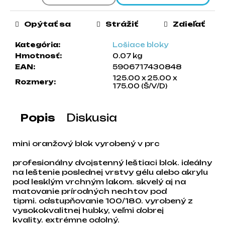
a
m
Opýtať sa
Strážiť
Zdieľať
e
Kategória
:
Lošiace bloky
Hmotnosť
:
0.07 kg
EAN
:
5906717430848
125.00 x 25.00 x
Rozmery
:
175.00 (Š/V/D)
Popis
Diskusia
mini oranžový blok vyrobený v prc
profesionálny dvojstenný leštiaci blok. ideálny
na leštenie poslednej vrstvy gélu alebo akrylu
pod lesklým vrchným lakom. skvelý aj na
matovanie prírodných nechtov pod
tipmi. odstupňovanie 100/180. vyrobený z
vysokokvalitnej hubky, veľmi dobrej
kvality. extrémne odolný.