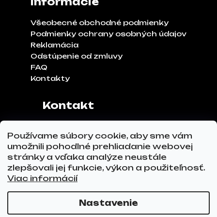
Informácie
Všeobecné obchodné podmienky
Podmienky ochrany osobných údajov
Reklamácia
Odstúpenie od zmluvy
FAQ
Kontakty
Kontakt
Adresa:
Klinčeková 970, 93041,
Používame súbory cookie, aby sme vám
Hviezdoslavov
umožnili pohodlné prehliadanie webovej
Tel.č.:
0911 271 302
stránky a vďaka analýze neustále
Email:
info@glovez.sk
zlepšovali jej funkcie, výkon a použiteľnosť.
Viac informácií
Nastavenie
Vytvoril Shoptet Premium
a
Adatelier