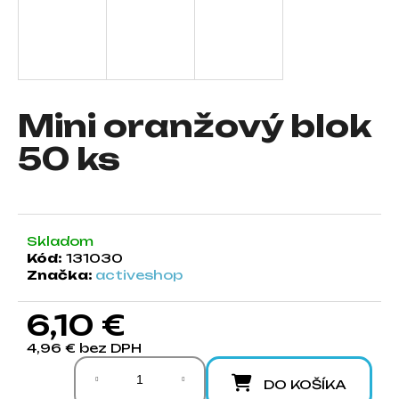
á
j
s
ť
?
Mini oranžový blok
50 ks
HĽADAŤ
Skladom
Kód:
131030
Značka:
activeshop
O
d
6,10 €
p
o
4,96 € bez DPH
r
Jednotková cena:
ú
DO KOŠÍKA
č