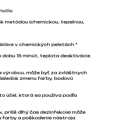
nutiu
vek metódou (chemickou, tepelnou,
tokláve v chemických peletách *
po dobu 15 minút, teplota deaktivácie
na výrobcu, môže byť za zvláštnych
ásledok zmenu farby, bodovú
o účel, ktorá sa používa podľa
, príliš dlhý čas dezinfekcie) môže
u farby a poškodenie nástroja