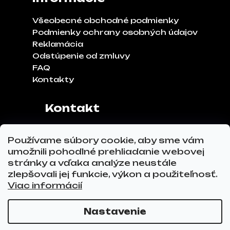
Všeobecné obchodné podmienky
Podmienky ochrany osobných údajov
Reklamácia
Odstúpenie od zmluvy
FAQ
Kontakty
Kontakt
Adresa:
Klinčeková 970, 93041,
Používame súbory cookie, aby sme vám
Hviezdoslavov
umožnili pohodlné prehliadanie webovej
Tel.č.:
0911 271 302
stránky a vďaka analýze neustále
Email:
info@glovez.sk
zlepšovali jej funkcie, výkon a použiteľnosť.
Viac informácií
Nastavenie
Vytvoril Shoptet Premium
a
Adatelier