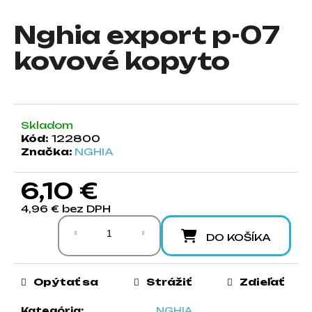
á
Nghia export p-07
j
s
kovové kopyto
ť
?
Skladom
Kód:
122800
Značka:
NGHIA
HĽADAŤ
6,10 €
4,96 € bez DPH
O
Jednotková cena:
d
DO KOŠÍKA
p
o
r
Opýtať sa
Strážiť
Zdieľať
ú
č
Kategória
:
NGHIA