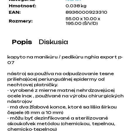
a
Hmotnosť
:
0.038 kg
m
EAN
:
8936000923310
e
55.00 x 10.00 x
Rozmery
:
195.00 (Š/V/D)
Popis
Diskusia
kopyto na manikúru / pedikúru nghia export p-
07
nástroj sa používa na odpudzovanie tesne
priliehajúcej periunguálnej epidermy od
nechtovej platničky.
- vyrobené z mierne matnej nehrdzavejúcej
ocele inox , používané na výrobu chirurgických
nástrojov
- má dva žľabové konce, ktoré sa líšia šírkou
čepele (6 mm a 10 mm)
- môžu byť dezinfikované a sterilizované
akoukoľvek metódou (chemickou, tepelnou,
chemicko-tepelnou)