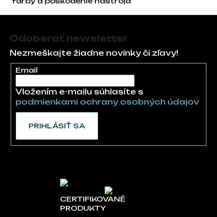
farby a poškodenie nástroja
Zápätie
Odoberať newsletter
Nezmeškajte žiadne novinky či zľavy!
Email
Vložením e-mailu súhlasíte s
podmienkami ochrany osobných údajov
PRIHLÁSIŤ SA
CERTIFIKOVANÉ
PRODUKTY