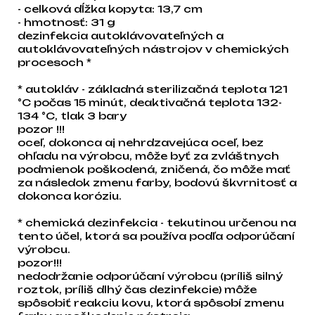
- celková dĺžka kopyta: 13,7 cm
- hmotnosť: 31 g
dezinfekcia autoklávovateľných a
autoklávovateľných nástrojov v chemických
procesoch *
* autokláv - základná sterilizačná teplota 121
°C počas 15 minút, deaktivačná teplota 132-
134 °C, tlak 3 bary
pozor !!!
oceľ, dokonca aj nehrdzavejúca oceľ, bez
ohľadu na výrobcu, môže byť za zvláštnych
podmienok poškodená, zničená, čo môže mať
za následok zmenu farby, bodovú škvrnitosť a
dokonca koróziu.
* chemická dezinfekcia - tekutinou určenou na
tento účel, ktorá sa používa podľa odporúčaní
výrobcu.
pozor!!!
nedodržanie odporúčaní výrobcu (príliš silný
roztok, príliš dlhý čas dezinfekcie) môže
spôsobiť reakciu kovu, ktorá spôsobí zmenu