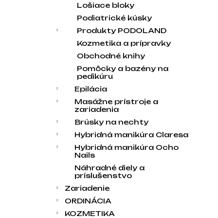
Lošiace bloky
Podiatrické kúsky
Produkty PODOLAND
Kozmetika a prípravky
Obchodné knihy
Pomôcky a bazény na
pedikúru
Epilácia
Masážne prístroje a
zariadenia
Brúsky na nechty
Hybridná manikúra Claresa
Hybridná manikúra Ocho
Nails
Náhradné diely a
príslušenstvo
Zariadenie
ORDINÁCIA
KOZMETIKA