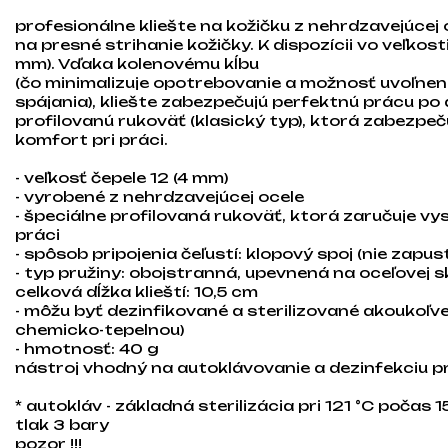
profesionálne kliešte na kožičku z nehrdzavejúcej
na presné strihanie kožičky. K dispozícii vo veľkosti
mm). Vďaka kolenovému kĺbu
(čo minimalizuje opotrebovanie a možnosť uvoľnen
spájania), kliešte zabezpečujú perfektnú prácu po 
profilovanú rukoväť (klasický typ), ktorá zabezpeč
komfort pri práci.
- veľkosť čepele 12 (4 mm)
- vyrobené z nehrdzavejúcej ocele
- špeciálne profilovaná rukoväť, ktorá zaručuje vy
práci
- spôsob pripojenia čeľustí: klopový spoj (nie zapus
- typ pružiny: obojstranná, upevnená na oceľovej s
celková dĺžka klieští: 10,5 cm
- môžu byť dezinfikované a sterilizované akoukoľ
chemicko-tepelnou)
- hmotnosť: 40 g
nástroj vhodný na autoklávovanie a dezinfekciu p
* autokláv - základná sterilizácia pri 121 °C počas 1
tlak 3 bary
pozor !!!