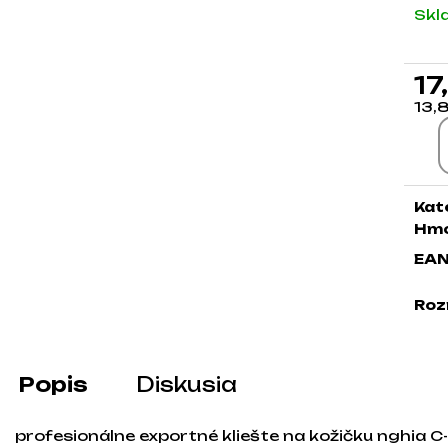
Skl
17
13,
Jed
Kat
Hmo
EA
Roz
Popis
Diskusia
profesionálne exportné kliešte na kožičku nghia C-