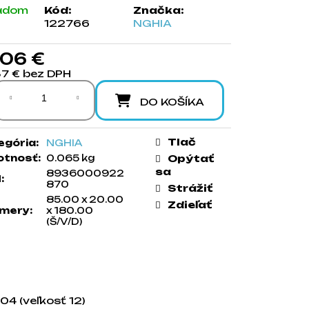
adom
Kód:
Značka:
122766
NGHIA
,06 €
87 € bez DPH
notková cena:
DO KOŠÍKA
Tlač
egória
:
NGHIA
tnosť
:
0.065 kg
Opýtať
sa
8936000922
N
:
870
Strážiť
85.00 x 20.00
Zdieľať
mery
:
x 180.00
(Š/V/D)
04 (veľkosť 12)