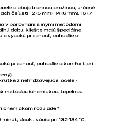
 ocele s obojstrannou pružinou, určené
ach čeľustí 12 (5 mm), 14 (6 mm), 16 (7
ia v porovnaní s inými metódami
dlhú dobu. kliešte majú špeciálne
uje vysokú presnosť, pohodlie a
sokú presnosť, pohodlie a komfort pri
tený)
krutke z nehrdzavejúcej ocele -
vek metódou (chemickou, tepelnou,
ri chemickom rozklade *
5 minút, deaktivácia pri 132-134 °C,