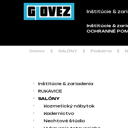
Košík
Prejsť na obsah
Inštitúcie & zar
Späť
Späť
do
do
Inštitúcie & zar
Č
OCHRANNÉ PO
obchodu
obchodu
Domov
SALÓNY
Podiatria
N
Bočný panel
Kategórie
Preskočiť kategórie
Inštitúcie & zariadenia
RUKAVICE
SALÓNY
Kozmetický nábytok
Kaderníctvo
Nechtové štúdio