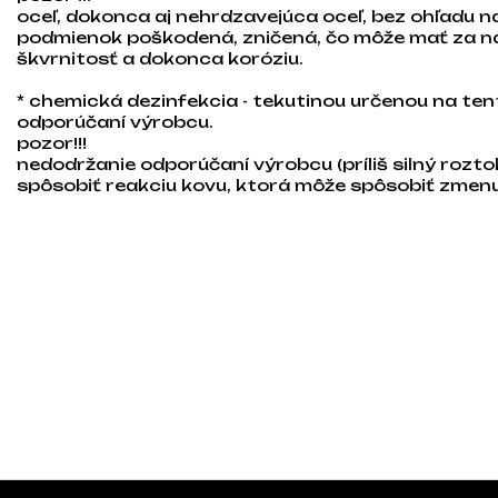
oceľ, dokonca aj nehrdzavejúca oceľ, bez ohľadu 
podmienok poškodená, zničená, čo môže mať za n
škvrnitosť a dokonca koróziu.
* chemická dezinfekcia - tekutinou určenou na tent
odporúčaní výrobcu.
pozor!!!
nedodržanie odporúčaní výrobcu (príliš silný roztok
spôsobiť reakciu kovu, ktorá môže spôsobiť zmen