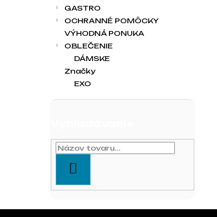
GASTRO
OCHRANNÉ POMÔCKY
VÝHODNÁ PONUKA
OBLEČENIE
DÁMSKE
Značky
EXO
Vyhľadávanie
HĽADAŤ
Zápätie