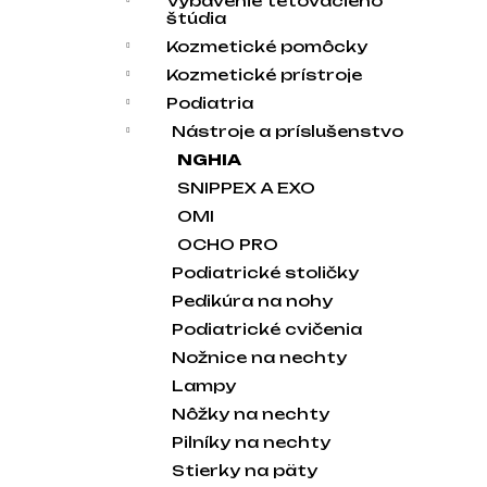
Vybavenie tetovacieho
štúdia
Kozmetické pomôcky
Kozmetické prístroje
Podiatria
Nástroje a príslušenstvo
NGHIA
SNIPPEX A EXO
OMI
OCHO PRO
Podiatrické stoličky
Pedikúra na nohy
Podiatrické cvičenia
Nožnice na nechty
Lampy
Nôžky na nechty
Pilníky na nechty
Stierky na päty