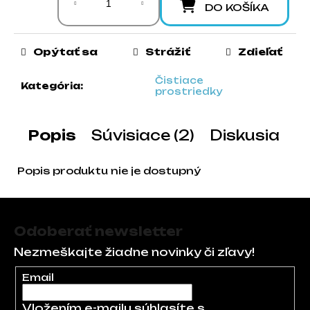
DO KOŠÍKA
a
m
e
Opýtať sa
Strážiť
Zdieľať
Čistiace
Kategória
:
prostriedky
Popis
Súvisiace (2)
Diskusia
Popis produktu nie je dostupný
Zápätie
Odoberať newsletter
Nezmeškajte žiadne novinky či zľavy!
Email
Vložením e-mailu súhlasíte s