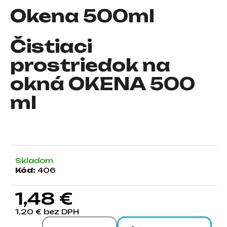
Okena 500ml
á
j
s
Čistiaci
ť
prostriedok na
?
okná OKENA 500
ml
HĽADAŤ
O
Skladom
d
Kód:
406
p
o
1,48 €
r
1,20 € bez DPH
ú
Jednotková cena:
č