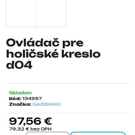
á
j
s
ť
?
Ovládač pre
holičské kreslo
d04
HĽADAŤ
Skladom
O
Kód:
134997
d
Značka:
GABBIANO
p
o
97,56 €
r
ú
79,32 € bez DPH
č
Jednotková cena: