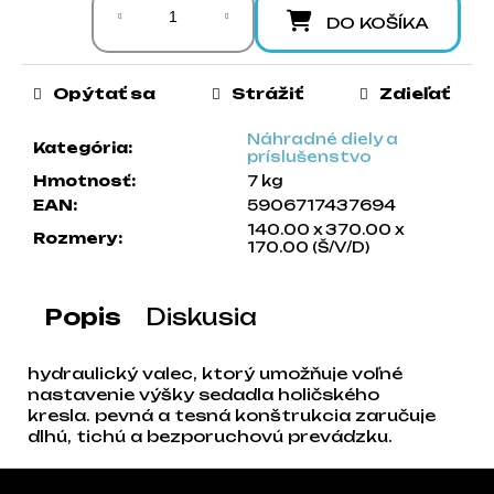
a
DO KOŠÍKA
m
e
Opýtať sa
Strážiť
Zdieľať
Náhradné diely a
Kategória
:
príslušenstvo
Hmotnosť
:
7 kg
EAN
:
5906717437694
140.00 x 370.00 x
Rozmery
:
170.00 (Š/V/D)
Popis
Diskusia
hydraulický valec, ktorý umožňuje voľné
nastavenie výšky sedadla holičského
kresla. pevná a tesná konštrukcia zaručuje
dlhú, tichú a bezporuchovú prevádzku.
Zápätie