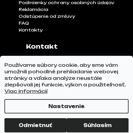
Podmienky ochrany osobných údajov
Reklamácia
Odstúpenie od zmluvy
FAQ
Kontakty
Kontakt
Adresa:
Klinčeková 970, 93041,
Používame súbory cookie, aby sme vám
Hviezdoslavov
umožnili pohodlné prehliadanie webovej
Tel.č.:
0911 271 302
stránky a vďaka analýze neustále
Email:
info@glovez.sk
zlepšovali jej funkcie, výkon a použiteľnosť.
Viac informácií
Nastavenie
Vytvoril Shoptet Premium
a
Adatelier
Copyright 2026
GLOVEZ.sk
. Všetky práva
Odmietnuť
Súhlasím
vyhradené.
Upraviť nastavenie cookies