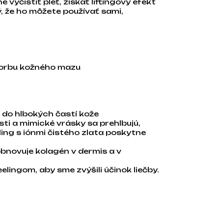
 vyčistiť pleť, získať liftingový efekt
ný, že ho môžete používať sami,
 tvorbu kožného mazu
 do hlbokých častí kože
ti a mimické vrásky sa prehlbujú,
ling s iónmi čistého zlata poskytne
bnovuje kolagén v dermis a v
lingom, aby sme zvýšili účinok liečby.