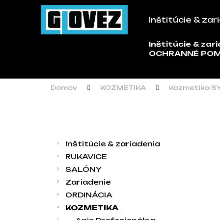
Košík
Prejsť na obsah
Inštitúcie & zar
Späť
Späť
do
do
Inštitúcie & zar
Č
OCHRANNÉ PO
obchodu
obchodu
Domov
KOZMETIKA
Kozmetika S
Bočný panel
Kategórie
Preskočiť kategórie
Inštitúcie & zariadenia
RUKAVICE
SALÓNY
Zariadenie
ORDINÁCIA
KOZMETIKA