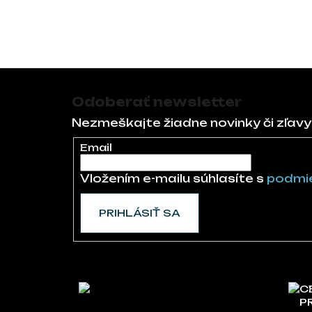
Zápätie
Odoberať newsletter
Nezmeškajte žiadne novinky či zľavy
Email
Vložením e-mailu súhlasíte s
podmie
PRIHLÁSIŤ SA
C
P