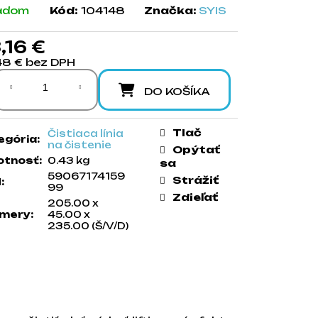
adom
Kód:
104148
Značka:
SYIS
,16 €
48 € bez DPH
notková cena:
DO KOŠÍKA
Tlač
Čistiaca línia
egória
:
na čistenie
Opýtať
tnosť
:
0.43 kg
sa
59067174159
Strážiť
N
:
99
Zdieľať
205.00 x
mery
:
45.00 x
235.00 (Š/V/D)