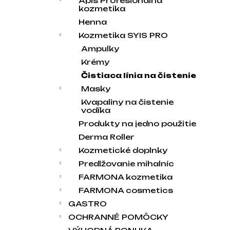
Apis Profesionálna
kozmetika
Henna
Kozmetika SYIS PRO
Ampulky
Krémy
Čistiaca línia na čistenie
Masky
Kvapaliny na čistenie
vodíka
Produkty na jedno použitie
Derma Roller
Kozmetické doplnky
Predlžovanie mihalníc
FARMONA kozmetika
FARMONA cosmetics
GASTRO
OCHRANNÉ POMÔCKY