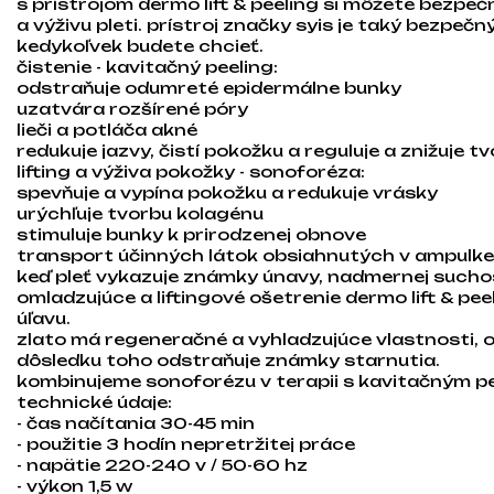
s prístrojom dermo lift & peeling si môžete bezpečne
a výživu pleti. prístroj značky syis je taký bezpeč
kedykoľvek budete chcieť.
čistenie - kavitačný peeling:
odstraňuje odumreté epidermálne bunky
uzatvára rozšírené póry
lieči a potláča akné
redukuje jazvy, čistí pokožku a reguluje a znižuje
lifting a výživa pokožky - sonoforéza:
spevňuje a vypína pokožku a redukuje vrásky
urýchľuje tvorbu kolagénu
stimuluje bunky k prirodzenej obnove
transport účinných látok obsiahnutých v ampulke
keď pleť vykazuje známky únavy, nadmernej suchos
omladzujúce a liftingové ošetrenie dermo lift & pee
úľavu.
zlato má regeneračné a vyhladzujúce vlastnosti, o
dôsledku toho odstraňuje známky starnutia.
kombinujeme sonoforézu v terapii s kavitačným pee
technické údaje:
- čas načítania
30-45 min
- použitie 3 hodín nepretržitej práce
- napätie 220-240 v / 50-60 hz
- výkon 1,5 w