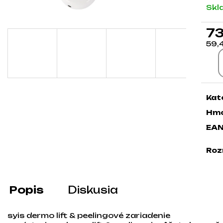
Skl
73
59,
Jed
Kat
Hmo
EA
Roz
Popis
Diskusia
syis dermo lift & peelingové zariadenie