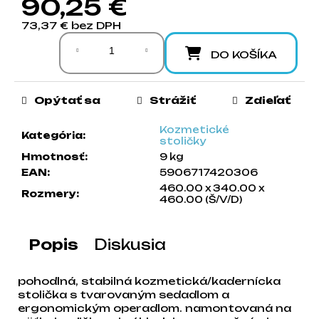
90,25 €
a
73,37 € bez DPH
m
Jednotková cena:
e
DO KOŠÍKA
Opýtať sa
Strážiť
Zdieľať
Kozmetické
Kategória
:
stoličky
Hmotnosť
:
9 kg
EAN
:
5906717420306
460.00 x 340.00 x
Rozmery
:
460.00 (Š/V/D)
Popis
Diskusia
pohodlná, stabilná kozmetická/kadernícka
stolička s tvarovaným sedadlom a
ergonomickým operadlom. namontovaná na