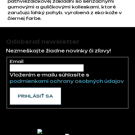
päťhviezdičkovej základni so senzačnými
gumovými a guličkovými kolieskami, ktoré
zaručujú ľahký pohyb. vyrobená z eko-kože v
čiernej farbe.
Zápätie
Odoberať newsletter
Nezmeškajte žiadne novinky či zľavy!
Email
Vložením e-mailu súhlasíte s
podmienkami ochrany osobných údajov
PRIHLÁSIŤ SA