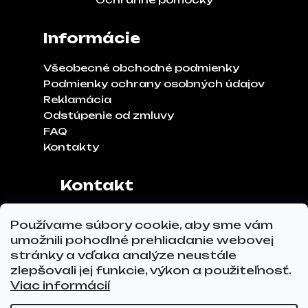
Informácie
Všeobecné obchodné podmienky
Podmienky ochrany osobných údajov
Reklamácia
Odstúpenie od zmluvy
FAQ
Kontakty
Kontakt
Adresa:
Klinčeková 970, 93041,
Používame súbory cookie, aby sme vám
Hviezdoslavov
umožnili pohodlné prehliadanie webovej
Tel.č.:
0911 271 302
stránky a vďaka analýze neustále
Email:
info@glovez.sk
zlepšovali jej funkcie, výkon a použiteľnosť.
Viac informácií