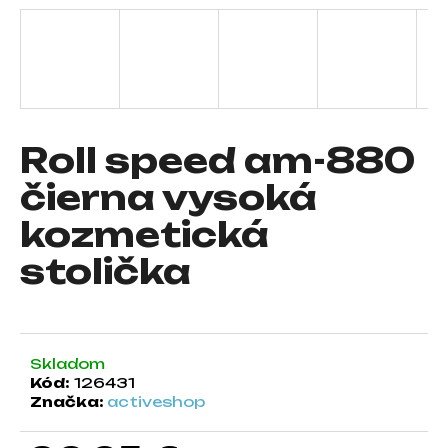
á
j
s
ť
?
Roll speed am-880
čierna vysoká
kozmetická
HĽADAŤ
stolička
O
d
p
Skladom
o
Kód:
126431
r
Značka:
activeshop
ú
č