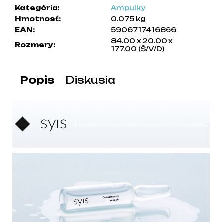
Kategória
:
Ampulky
a
Hmotnosť
:
0.075 kg
m
EAN
:
5906717416866
e
84.00 x 20.00 x
Rozmery
:
177.00 (Š/V/D)
Popis
Diskusia