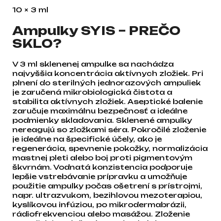
10 × 3 ml
Ampulky SYIS – PREČO
SKLO?
V 3 ml sklenenej ampulke sa nachádza
najvyššia koncentrácia aktívnych zložiek. Pri
plnení do sterilných jednorazových ampuliek
je zaručená mikrobiologická čistota a
stabilita aktívnych zložiek. Aseptické balenie
zaručuje maximálnu bezpečnosť a ideálne
podmienky skladovania. Sklenené ampulky
nereagujú so zložkami séra. Pokročilé zloženie
je ideálne na špecifické účely, ako je
regenerácia, spevnenie pokožky, normalizácia
mastnej pleti alebo boj proti pigmentovým
škvrnám. Vodnatá konzistencia podporuje
lepšie vstrebávanie prípravku a umožňuje
použitie ampulky počas ošetrení s prístrojmi,
napr. ultrazvukom, bezihlovou mezoterapiou,
kyslíkovou infúziou, po mikrodermabrázii,
rádiofrekvenciou alebo masážou. Zloženie