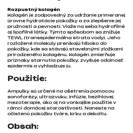
Rozpustný kolagén
Kolagén je zodpovedný za udržanie primeranej
úrovne hydratácie pokožky a za zlepšenie jej
pružnosti a pevnosti. Viaže na seba hydrofilné
aj lipofilné látky. Týmto spôsobom sa znižuje
TEWL (transepidermálna strata vody). Jeho
rozložené molekuly prenikajú hlboko do
pokožky, kde sa stávajú stavebnými zložkami
prirodzeného kolagénu. Kolagén zmierňuje
príznaky starnutia pokožky, zvyšuje odolnosť
epidermis a vyhladzuje ju.
Použitie:
Ampulky sú určené na ošetrenia pomocou
sonoforézy, ultrazvuku, infúzie, bezihlovej
mezoterapie, ako aj na vonkajšie použitie v
rámci domácej starostlivosti. Naneste na
očistenú pokožku tváre, krku a dekoltu.
Obsah: