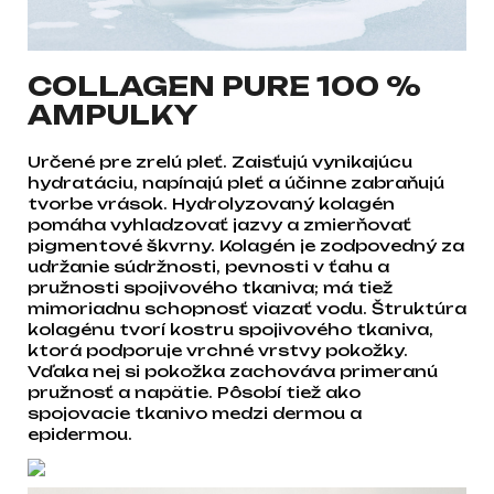
COLLAGEN PURE 100 %
AMPULKY
Určené pre zrelú pleť. Zaisťujú vynikajúcu
hydratáciu, napínajú pleť a účinne zabraňujú
tvorbe vrások. Hydrolyzovaný kolagén
pomáha vyhladzovať jazvy a zmierňovať
pigmentové škvrny. Kolagén je zodpovedný za
udržanie súdržnosti, pevnosti v ťahu a
pružnosti spojivového tkaniva; má tiež
mimoriadnu schopnosť viazať vodu. Štruktúra
kolagénu tvorí kostru spojivového tkaniva,
ktorá podporuje vrchné vrstvy pokožky.
Vďaka nej si pokožka zachováva primeranú
pružnosť a napätie. Pôsobí tiež ako
spojovacie tkanivo medzi dermou a
epidermou.