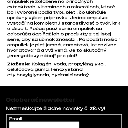
ampuliek je založené na prírodných
extraktoch, vitamínoch a mineráloch, ktoré
boli vybrané podľa typu pleti, čo uľahčuje
správny výber prípravku. Jedna ampulka
vystačí na kompletnú starostlivosť o tvár, krk
a dekolt. Počas používania ampuliek sa
odporúča dopĺňať ich o produkty z tej istej
série, aby sa účinok znásobil. Po použití našich
ampuliek je pleť jemná, zamatová, intenzívne
hydratovaná a vyživená. Je to skutočný
„energetický náboj“ pre pleť!
Zloženie:
Kolagén, voda, propylénglykol,
celulózová guma, fenoxyetanol,
etylhexylglycerín, hydroxid sodný.
Zápätie
Odoberať newsletter
Nezmeškajte žiadne novinky či zľavy!
Email