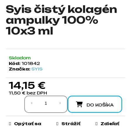
Syis čistý kolagén
á
j
ampulky 100%
s
10x3 ml
ť
?
Skladom
Kód:
101842
HĽADAŤ
Značka:
SYIS
14,15 €
O
11,50 € bez DPH
d
Jednotková cena:
p
DO KOŠÍKA
o
r
ú
Opýtať sa
Strážiť
Zdieľať
č