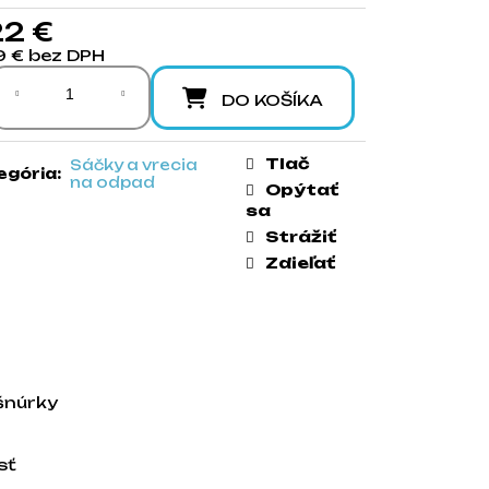
22 €
9 € bez DPH
notková cena:
DO KOŠÍKA
Tlač
Sáčky a vrecia
egória
:
na odpad
Opýtať
sa
Strážiť
Zdieľať
šnúrky
sť