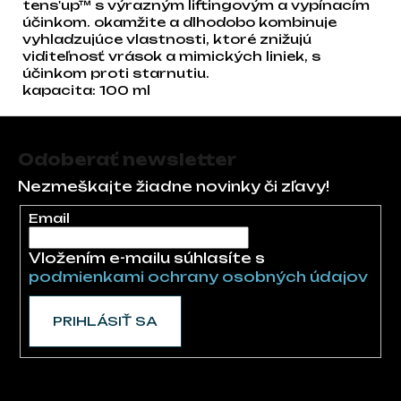
tens'up™ s výrazným liftingovým a vypínacím
účinkom. okamžite a dlhodobo kombinuje
vyhladzujúce vlastnosti, ktoré znižujú
viditeľnosť vrások a mimických liniek, s
účinkom proti starnutiu.
kapacita: 100 ml
Zápätie
Odoberať newsletter
Nezmeškajte žiadne novinky či zľavy!
Email
Vložením e-mailu súhlasíte s
podmienkami ochrany osobných údajov
PRIHLÁSIŤ SA