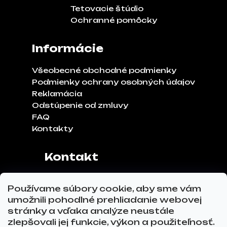
Tetovacie štúdio
Ochranné pomôcky
Informácie
Všeobecné obchodné podmienky
Podmienky ochrany osobných údajov
Reklamácia
Odstúpenie od zmluvy
FAQ
Kontakty
Kontakt
Adresa:
Klinčeková 970, 93041,
Používame súbory cookie, aby sme vám
Hviezdoslavov
umožnili pohodlné prehliadanie webovej
Tel.č.:
0911 271 302
stránky a vďaka analýze neustále
Email:
info@glovez.sk
zlepšovali jej funkcie, výkon a použiteľnosť.