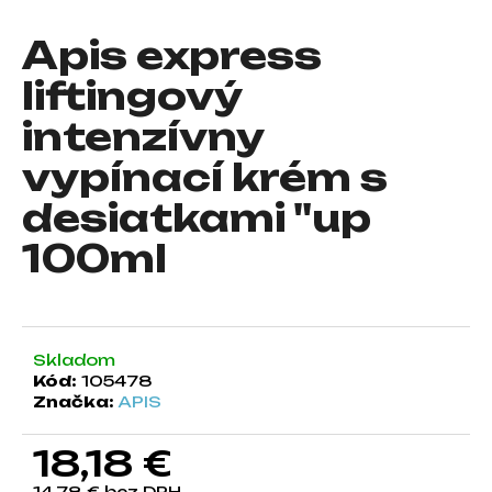
á
Apis express
j
s
liftingový
ť
intenzívny
?
vypínací krém s
desiatkami "up
100ml
HĽADAŤ
O
Skladom
d
Kód:
105478
p
Značka:
APIS
o
r
18,18 €
ú
č
14,78 € bez DPH