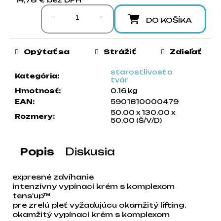
a
Jednotková cena:
m
DO KOŠÍKA
e
Opýtať sa
Strážiť
Zdieľať
starostlivosť o
Kategória
:
tvár
Hmotnosť
:
0.16 kg
EAN
:
5901810000479
50.00 x 130.00 x
Rozmery
:
50.00 (Š/V/D)
Popis
Diskusia
expresné zdvíhanie
intenzívny vypínací krém s komplexom
tens'up™
pre zrelú pleť vyžadujúcu okamžitý lifting.
okamžitý vypínací krém s komplexom