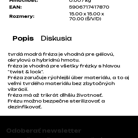
Hmotnosť
:
0.007 kg
a
EAN
:
5906717417870
m
15.00 x 15.00 x
Rozmery
:
e
70.00 (Š/V/D)
Popis
Diskusia
tvrdá modrá fréza je vhodná pre gélovú,
akrylovú a hybridnú hmotu.
fréza je vhodná pre všetky frézky s hlavou
"twist & lock".
Fréza zaručuje rýchlejší úber materiálu, a to aj
veľmi tvrdého materiálu bez zbytočných
vibrácií.
fréza má až trikrát dlhšiu životnosť.
Frézu možno bezpečne sterilizovať a
dezinfikovať.
Zápätie
Odoberať newsletter