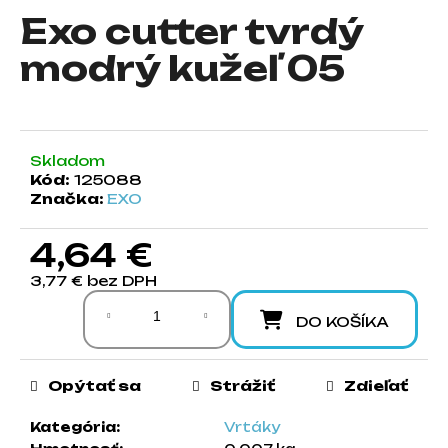
Exo cutter tvrdý
á
j
modrý kužeľ 05
s
ť
?
Skladom
Kód:
125088
Značka:
EXO
HĽADAŤ
4,64 €
3,77 € bez DPH
Jednotková cena:
O
DO KOŠÍKA
d
p
o
Opýtať sa
Strážiť
Zdieľať
r
ú
Kategória
:
Vrtáky
č