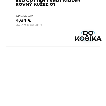
EXO CUTTER TVRDÝ MODRÝ
ROVNÝ KUŽEĽ 01
SKLADOM
4,64 €
3,77 € bez DPH
DO
KOŠÍKA