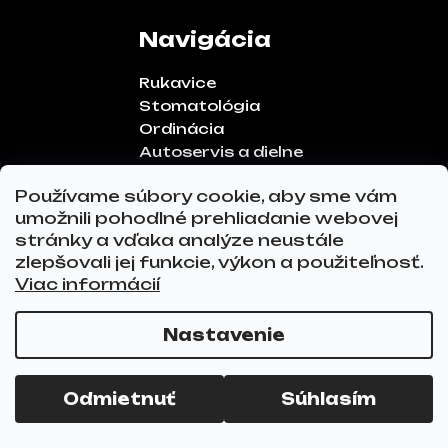
Navigácia
Rukavice
Stomatológia
Ordinácia
Autoservis a dielne
Tetovacie štúdio
Používame súbory cookie, aby sme vám
Ochranné pomôcky
umožnili pohodlné prehliadanie webovej
stránky a vďaka analýze neustále
Informácie
zlepšovali jej funkcie, výkon a použiteľnosť.
Viac informácií
Všeobecné obchodné podmienky
Podmienky ochrany osobných údajov
Nastavenie
Reklamácia
Odstúpenie od zmluvy
FAQ
Odmietnuť
Súhlasím
Kontakty