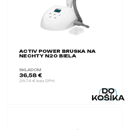
á
j
s
ť
?
ACTIV POWER BRÚSKA NA
NECHTY N20 BIELA
HĽADAŤ
SKLADOM
36,58 €
29,74 € bez DPH
DO
O
KOŠÍKA
d
p
o
r
ú
č