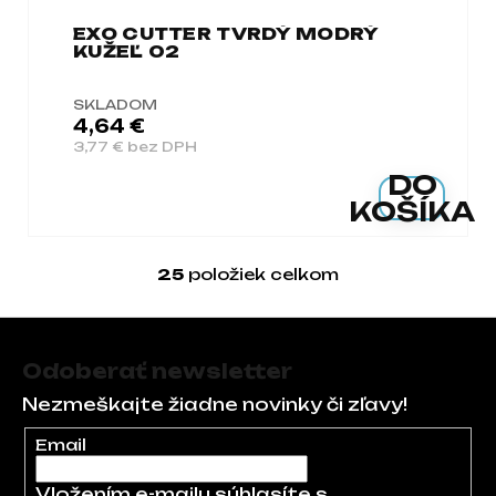
EXO CUTTER TVRDÝ MODRÝ
KUŽEĽ 02
SKLADOM
4,64 €
3,77 € bez DPH
DO
KOŠÍKA
25
položiek celkom
Ovládacie prvky 
Zápätie
Odoberať newsletter
Nezmeškajte žiadne novinky či zľavy!
Email
Vložením e-mailu súhlasíte s