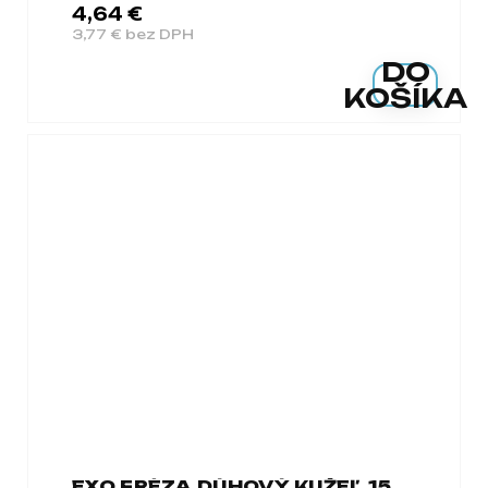
4,64 €
3,77 € bez DPH
DO
KOŠÍKA
EXO FRÉZA DÚHOVÝ KUŽEĽ 15