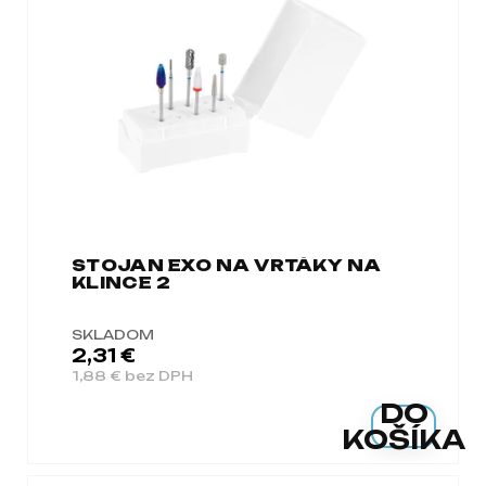
a
m
e
STOJAN EXO NA VRTÁKY NA
KLINCE 2
SKLADOM
2,31 €
1,88 € bez DPH
DO
KOŠÍKA