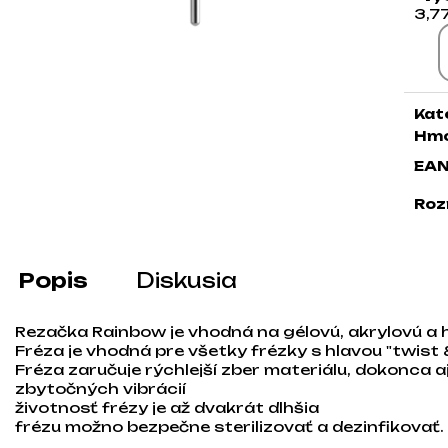
3,7
Jed
Kat
Hmo
EA
Roz
Popis
Diskusia
Rezačka Rainbow je vhodná na gélovú, akrylovú a 
Fréza je vhodná pre všetky frézky s hlavou "twist &
Fréza zaručuje rýchlejší zber materiálu, dokonca a
zbytočných vibrácií
životnosť frézy je až dvakrát dlhšia
frézu možno bezpečne sterilizovať a dezinfikovať.