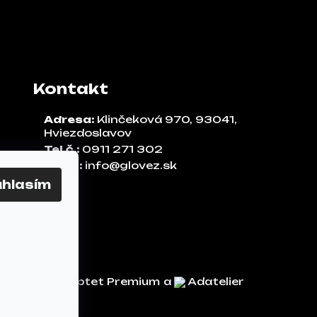
Kontakt
Adresa:
Klinčeková 970, 93041,
Hviezdoslavov
Tel.č.:
0911 271 302
Email:
info@glovez.sk
úhlasím
Vytvoril Shoptet Premium
a
Adatelier