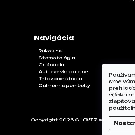
Navigácia
Rukavice
Stomatológia
Ordinácia
Autoservis a dielne
Používam
Tetovacie štúdio
sme vám 
Ochranné pomôcky
prehliad
vďaka an
zlepšoval
použiteľ
Copyright 2026
GLOVEZ.sk
. Všetky p
Nasta