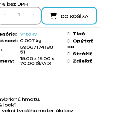
7 € bez DPH
notková cena:
DO KOŠÍKA
Tlač
egória
:
Vrtáky
tnosť
:
0.007 kg
Opýtať
sa
59067174180
N
:
51
Strážiť
15.00 x 15.00 x
Zdieľať
mery
:
70.00 (Š/V/D)
hybridnú hmotu.
 lock".
j veľmi tvrdého materiálu bez