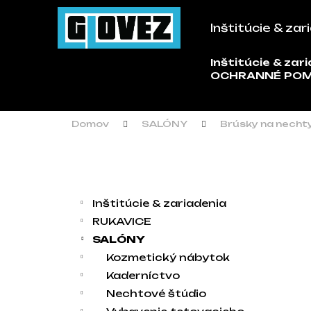
Košík
Prejsť na obsah
Inštitúcie & zar
Späť
Späť
do
do
Inštitúcie & zar
Č
OCHRANNÉ PO
obchodu
obchodu
Domov
SALÓNY
Brúsky na necht
Bočný panel
Kategórie
Preskočiť kategórie
Inštitúcie & zariadenia
RUKAVICE
SALÓNY
Kozmetický nábytok
Kaderníctvo
Nechtové štúdio