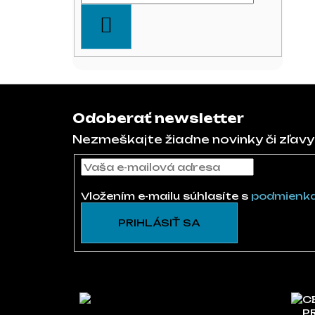
HĽADAŤ
Zápätie
Odoberať newsletter
Nezmeškajte žiadne novinky či zľavy
Vložením e-mailu súhlasíte s
podmienka
PRIHLÁSIŤ SA
C
P