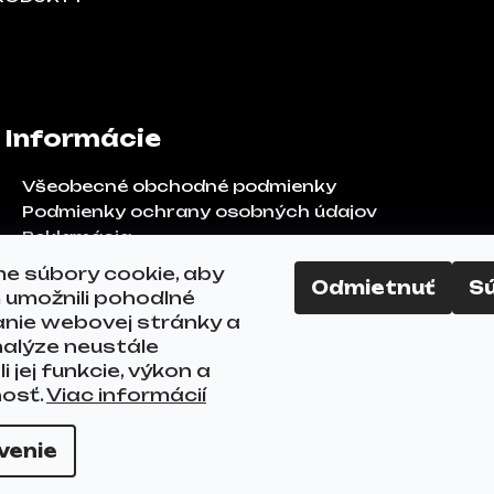
Informácie
Všeobecné obchodné podmienky
Podmienky ochrany osobných údajov
Reklamácia
Odstúpenie od zmluvy
e súbory cookie, aby
Odmietnuť
S
FAQ
umožnili pohodlné
Kontakty
anie webovej stránky a
alýze neustále
i jej funkcie, výkon a
nosť.
Viac informácií
ráva vyhradené.
Upraviť nastavenie cookies
venie