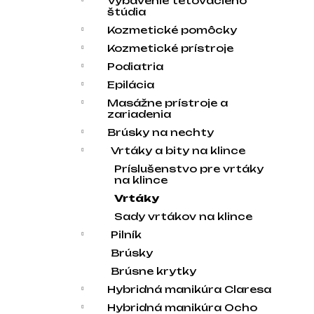
Vybavenie tetovacieho
štúdia
Kozmetické pomôcky
Kozmetické prístroje
Podiatria
Epilácia
Masážne prístroje a
zariadenia
Brúsky na nechty
Vrtáky a bity na klince
Príslušenstvo pre vrtáky
na klince
Vrtáky
Sady vrtákov na klince
Pilník
Brúsky
Brúsne krytky
Hybridná manikúra Claresa
Hybridná manikúra Ocho