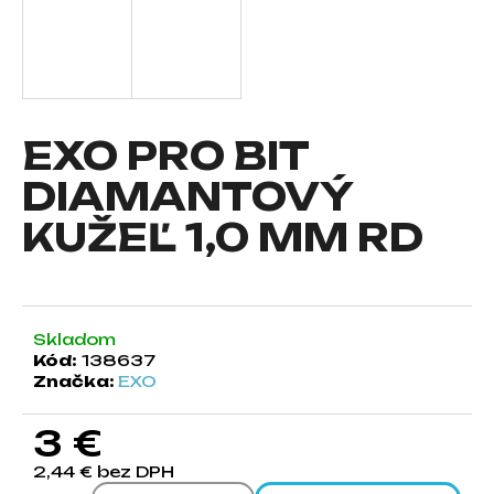
á
j
s
ť
?
EXO PRO BIT
DIAMANTOVÝ
KUŽEĽ 1,0 MM RD
HĽADAŤ
Skladom
O
Kód:
138637
d
Značka:
EXO
p
o
3 €
r
ú
2,44 € bez DPH
č
Jednotková cena: