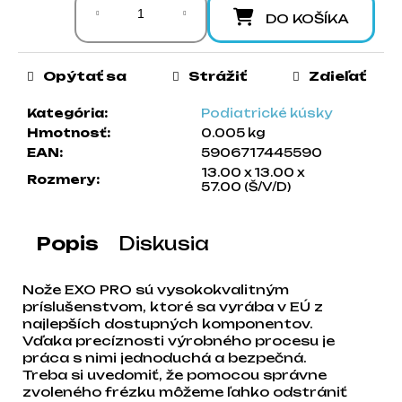
a
DO KOŠÍKA
m
e
Opýtať sa
Strážiť
Zdieľať
Kategória
:
Podiatrické kúsky
Hmotnosť
:
0.005 kg
EAN
:
5906717445590
13.00 x 13.00 x
Rozmery
:
57.00 (Š/V/D)
Popis
Diskusia
Nože EXO PRO sú vysokokvalitným
príslušenstvom, ktoré sa vyrába v EÚ z
najlepších dostupných komponentov.
Vďaka precíznosti výrobného procesu je
práca s nimi jednoduchá a bezpečná.
Treba si uvedomiť, že pomocou správne
zvoleného frézku môžeme ľahko odstrániť