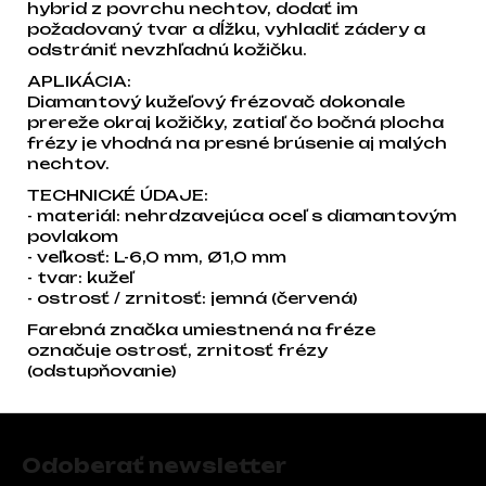
hybrid z povrchu nechtov, dodať im
požadovaný tvar a dĺžku, vyhladiť zádery a
odstrániť nevzhľadnú kožičku.
APLIKÁCIA:
Diamantový kužeľový frézovač dokonale
prereže okraj kožičky, zatiaľ čo bočná plocha
frézy je vhodná na presné brúsenie aj malých
nechtov.
TECHNICKÉ ÚDAJE:
- materiál: nehrdzavejúca oceľ s diamantovým
povlakom
- veľkosť: L-6,0 mm, Ø1,0 mm
- tvar: kužeľ
- ostrosť / zrnitosť: jemná (červená)
Farebná značka umiestnená na fréze
označuje ostrosť, zrnitosť frézy
(odstupňovanie)
Zápätie
Odoberať newsletter