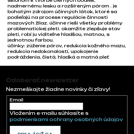
sklonom k tvorbe čiernych bodiek,
nadmernému lesku a rozšíreným pórom . je
bohatým zdrojom účinných látok, ktoré sa
podieľajú na procese regulácie činnosti
mazových žliaz. účinne rieši všetky problémy
problematickej pleti. okamžite zlepšuje stav
pleti, robí ju viditeľne hladšou, matnou, s
jednotnou farbou.
účinky: zúženie pórov, redukcia kožného mazu,
redukcia nedokonalostí, upokojenie
podráždenia, čistá, hladká a matná pleť
Zápätie
Odoberať newsletter
Nezmeškajte žiadne novinky či zľavy!
Email
Vložením e-mailu súhlasíte s
podmienkami ochrany osobných údajov