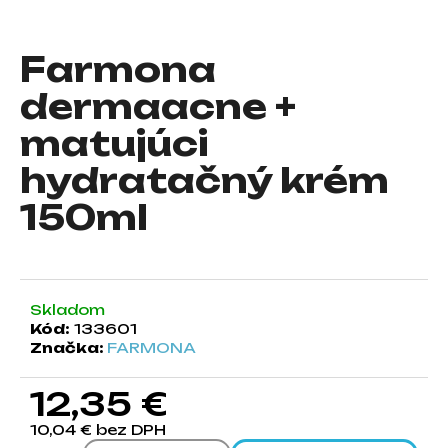
á
j
Farmona
s
dermaacne +
ť
?
matujúci
hydratačný krém
150ml
HĽADAŤ
Skladom
O
Kód:
133601
d
Značka:
FARMONA
p
o
12,35 €
r
ú
10,04 € bez DPH
č
Jednotková cena: