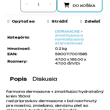
a
DO KOŠÍKA
m
e
Opýtať sa
Strážiť
Zdieľať
DERMAACNE +
zmatňujúca a
Kategória
:
normalizujúca
starostlivosť
Hmotnosť
:
0.2 kg
EAN
:
5900117001585
47.00 x 165.00 x
Rozmery
:
47.00 (Š/V/D)
Popis
Diskusia
farmona dermaacne + zmatňujúci hydratačný
krém 150ml
rad prípravkov dermaacne + bol navrhnutý
pre mastnú, zmiešanú, aknóznu pleť so