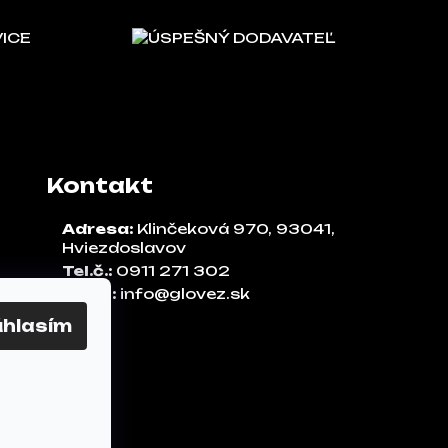
VICE
ÚSPEŠNÝ DODAVATEĽ
Kontakt
Adresa:
Klinčeková 970, 93041,
Hviezdoslavov
Tel.č.:
0911 271 302
Email:
info@glovez.sk
úhlasím