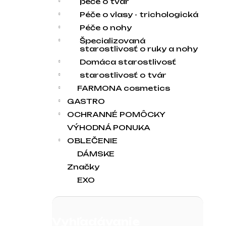
péče o tvár
Péče o vlasy - trichologická
Péče o nohy
Špecializovaná
starostlivosť o ruky a nohy
Domáca starostlivosť
starostlivosť o tvár
FARMONA cosmetics
GASTRO
OCHRANNÉ POMÔCKY
VÝHODNÁ PONUKA
OBLEČENIE
DÁMSKE
Značky
EXO
Vyhľadávanie