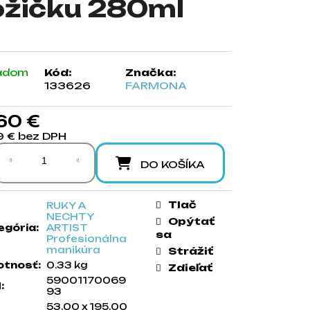
ožičku 280ml
adom
Kód:
Značka:
133626
FARMONA
60 €
9 € bez DPH
notková cena:
DO KOŠÍKA
Tlač
RUKY A
NECHTY
Opýtať
egória
:
ARTIST
sa
Profesionálna
manikúra
Strážiť
tnosť
:
0.33 kg
Zdieľať
59001170069
N
:
93
53.00 x 195.00