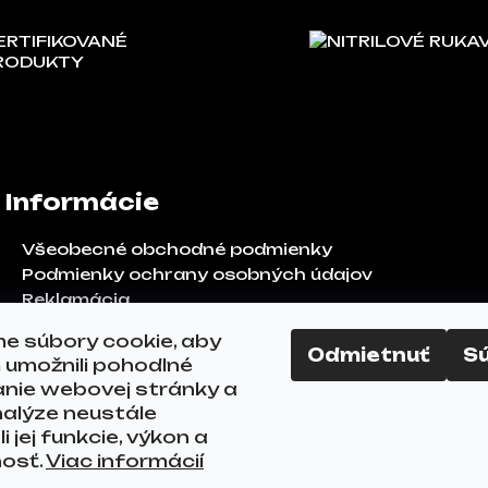
ERTIFIKOVANÉ
NITRILOVÉ RUKA
RODUKTY
Informácie
Všeobecné obchodné podmienky
Podmienky ochrany osobných údajov
Reklamácia
Odstúpenie od zmluvy
e súbory cookie, aby
FAQ
Odmietnuť
S
umožnili pohodlné
Kontakty
anie webovej stránky a
alýze neustále
i jej funkcie, výkon a
nosť.
Viac informácií