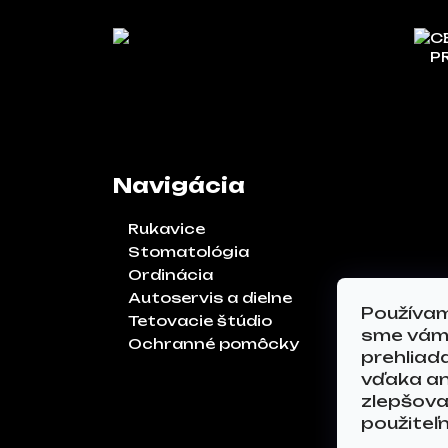
C
P
Navigácia
Rukavice
Stomatológia
Ordinácia
Autoservis a dielne
Používam
Tetovacie štúdio
sme vám 
Ochranné pomôcky
prehliad
vďaka an
zlepšoval
použiteľ