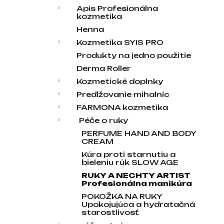
Apis Profesionálna
kozmetika
Henna
Kozmetika SYIS PRO
Produkty na jedno použitie
Derma Roller
Kozmetické doplnky
Predlžovanie mihalníc
FARMONA kozmetika
Péče o ruky
PERFUME HAND AND BODY
CREAM
Kúra proti starnutiu a
bieleniu rúk SLOW AGE
RUKY A NECHTY ARTIST
Profesionálna manikúra
POKOŽKA NA RUKY
Upokojujúca a hydratačná
starostlivosť