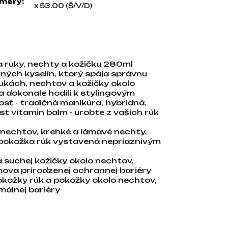
mery
:
x 53.00 (Š/V/D)
 ruky, nechty a kožičku 280ml
ných kyselín, ktorý spája správnu
ukách, nechtov a kožičky okolo
sa dokonale hodili k stylingovým
osť - tradičná manikúra, hybridná,
st vitamin balm - urobte z vašich rúk
 nechtov, krehké a lámavé nechty,
pokožka rúk vystavená nepriaznivým
 suchej kožičky okolo nechtov,
bnova prirodzenej ochrannej bariéry
okožky rúk a pokožky okolo nechtov,
málnej bariéry