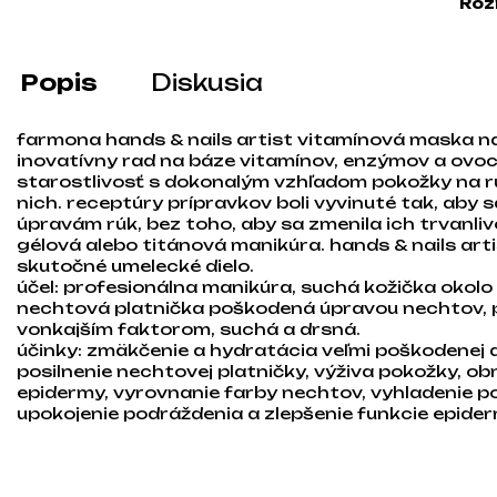
Roz
Popis
Diskusia
farmona hands & nails artist vitamínová maska na
inovatívny rad na báze vitamínov, enzýmov a ovoc
starostlivosť s dokonalým vzhľadom pokožky na r
nich. receptúry prípravkov boli vyvinuté tak, aby 
úpravám rúk, bez toho, aby sa zmenila ich trvanliv
gélová alebo titánová manikúra. hands & nails arti
skutočné umelecké dielo.
účel: profesionálna manikúra, suchá kožička okolo
nechtová platnička poškodená úpravou nechtov, 
vonkajším faktorom, suchá a drsná.
účinky: zmäkčenie a hydratácia veľmi poškodenej a
posilnenie nechtovej platničky, výživa pokožky, o
epidermy, vyrovnanie farby nechtov, vyhladenie p
upokojenie podráždenia a zlepšenie funkcie epider