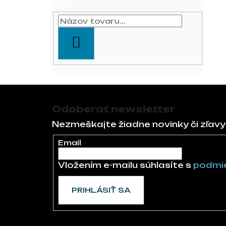
HĽADAŤ
Zápätie
Odoberať newsletter
Nezmeškajte žiadne novinky či zľavy
Email
Vložením e-mailu súhlasíte s
podmie
PRIHLÁSIŤ SA