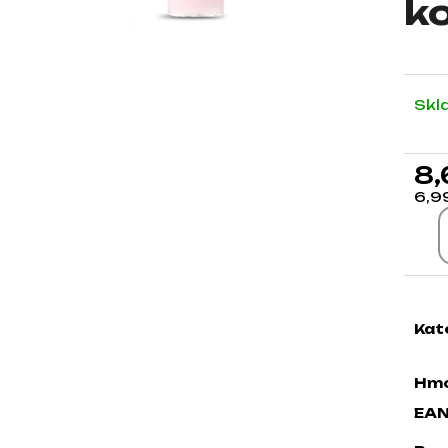
k
Skl
8,
6,9
Jed
Kat
Hmo
EA