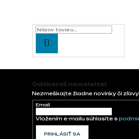
Vyhľadávanie
HĽADAŤ
Zápätie
Odoberať newsletter
Nezmeškajte žiadne novinky či zľavy
Email
Vložením e-mailu súhlasíte s
podmie
PRIHLÁSIŤ SA