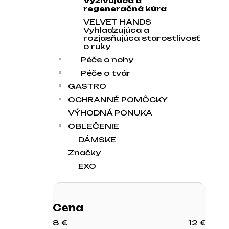
Vyživujúca a
regeneračná kúra
VELVET HANDS
Vyhladzujúca a
rozjasňujúca starostlivosť
o ruky
Péče o nohy
Péče o tvár
GASTRO
OCHRANNÉ POMÔCKY
VÝHODNÁ PONUKA
OBLEČENIE
DÁMSKE
Značky
EXO
Cena
8
€
12
€