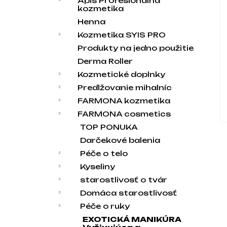
Apis Profesionálna
kozmetika
Henna
Kozmetika SYIS PRO
Produkty na jedno použitie
Derma Roller
Kozmetické doplnky
Predlžovanie mihalníc
FARMONA kozmetika
FARMONA cosmetics
TOP PONUKA
Darčekové balenia
Péče o telo
Kyseliny
starostlivosť o tvár
Domáca starostlivosť
Péče o ruky
EXOTICKÁ MANIKÚRA