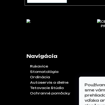
C
P
Navigácia
Rukavice
Stomatológia
Ordinácia
Autoservis a dielne
Používam
Tetovacie štúdio
sme vám 
Ochranné pomôcky
prehliad
vďaka an