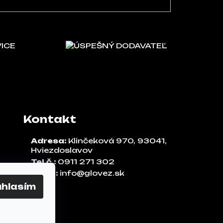
VICE
ÚSPEŠNÝ DODAVATEĽ
Kontakt
Adresa:
Klinčeková 970, 93041,
Hviezdoslavov
Tel.č.:
0911 271 302
Email:
info@glovez.sk
úhlasím