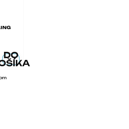
LING
G
DO
OŠÍKA
kom
dacie prvky výpisu