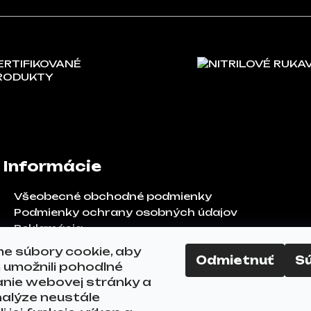
ERTIFIKOVANÉ
NITRILOVÉ RUKA
RODUKTY
Informácie
Všeobecné obchodné podmienky
Podmienky ochrany osobných údajov
Reklamácia
Odstúpenie od zmluvy
e súbory cookie, aby
Odmietnuť
S
FAQ
umožnili pohodlné
Kontakty
anie webovej stránky a
alýze neustále