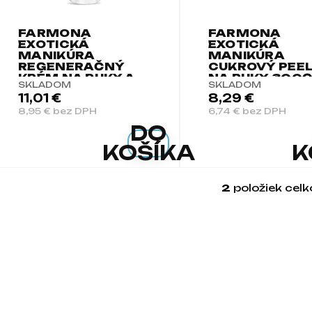
FARMONA
FARMONA
EXOTICKÁ
EXOTICKÁ
MANIKÚRA
MANIKÚRA
REGENERAČNÝ
CUKROVÝ PEE
KRÉM NA RUKY A
NA RUKY 300
SKLADOM
SKLADOM
NECHTY 500ML
11,01 €
8,29 €
8,95 € bez DPH
6,74 € bez DPH
DO
KOŠÍKA
K
2
položiek cel
Ovlá