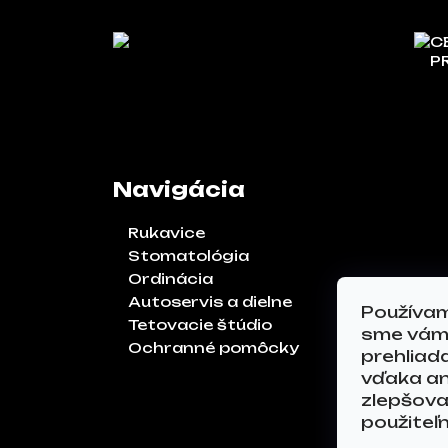
C
P
Navigácia
Rukavice
Stomatológia
Ordinácia
Autoservis a dielne
Používam
Tetovacie štúdio
sme vám 
Ochranné pomôcky
prehliad
vďaka an
zlepšoval
použiteľ