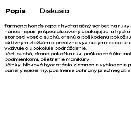
Popis
Diskusia
farmona hands repair hydratačný sorbet na ruky
hands repair je špecializovaný upokojujúci a hydr
starostlivosť o suchú, drsnú a poškodenú pokožk
aktívnym zložkám a precízne vyvinutým receptúra
vyživuje a upokojuje podráždenie.
účel: suchá, drsná pokožka rúk, poškodená čistia
podmienkami, ošetrenie manikúry
účinky: hĺbková hydratácia zjemnenie vyhladenie p
bariéry epidermy, posilnenie ochrany pred negatí