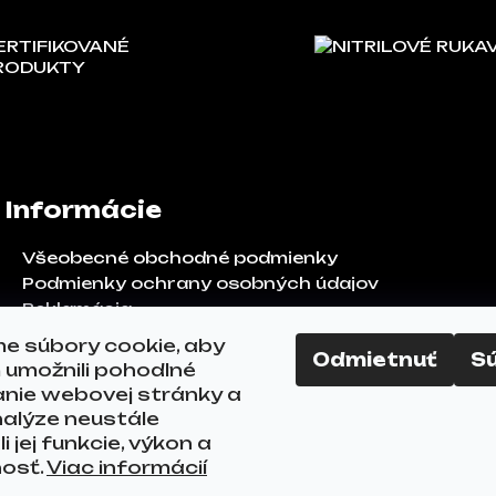
ERTIFIKOVANÉ
NITRILOVÉ RUKA
RODUKTY
Informácie
Všeobecné obchodné podmienky
Podmienky ochrany osobných údajov
Reklamácia
Odstúpenie od zmluvy
e súbory cookie, aby
Odmietnuť
S
FAQ
umožnili pohodlné
Kontakty
anie webovej stránky a
alýze neustále
i jej funkcie, výkon a
nosť.
Viac informácií