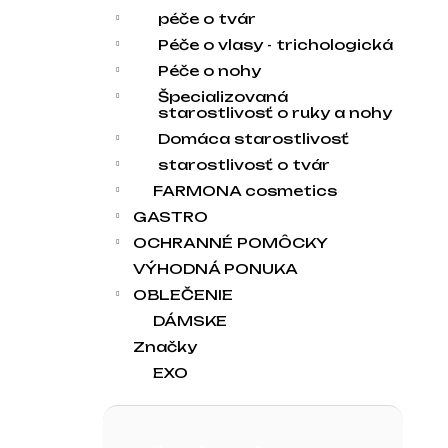
péče o tvár
Péče o vlasy - trichologická
Péče o nohy
Špecializovaná
starostlivosť o ruky a nohy
Domáca starostlivosť
starostlivosť o tvár
FARMONA cosmetics
GASTRO
OCHRANNÉ POMÔCKY
VÝHODNÁ PONUKA
OBLEČENIE
DÁMSKE
Značky
EXO