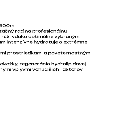
 500ml
atačný rad na profesionálnu
u rúk. vďaka optimálne vybraným
m intenzívne hydratuje a extrémne
cimi prostriedkami a poveternostnými
okožky, regenerácia hydrolipidovej
vnymi vplyvmi vonkajších faktorov