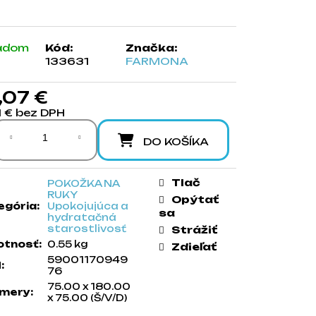
adom
Kód:
Značka:
133631
FARMONA
,07 €
1 € bez DPH
notková cena:
DO KOŠÍKA
Tlač
POKOŽKA NA
RUKY
Opýtať
egória
:
Upokojujúca a
sa
hydratačná
starostlivosť
Strážiť
tnosť
:
0.55 kg
Zdieľať
59001170949
N
:
76
75.00 x 180.00
mery
:
x 75.00 (Š/V/D)