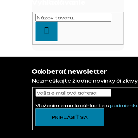
Vyhľadávanie
HĽADAŤ
Zápätie
Odoberať newsletter
Nezmeškajte žiadne novinky či zľavy
Vložením e-mailu súhlasíte s
podmienka
PRIHLÁSIŤ SA