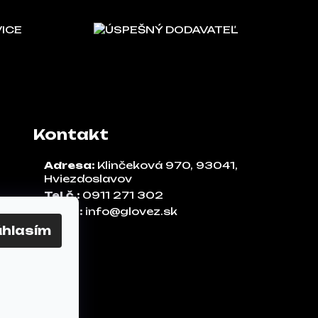
VICE
ÚSPEŠNÝ DODAVATEĽ
Kontakt
Adresa:
Klinčeková 970, 93041,
Hviezdoslavov
Tel.č.:
0911 271 302
Email:
info@glovez.sk
úhlasím