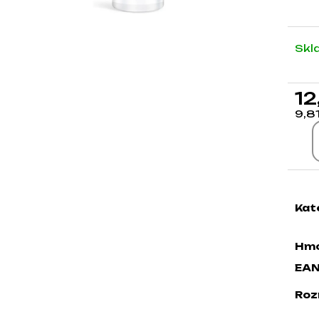
Skl
12
9,8
Jed
Kat
Hmo
EA
Roz