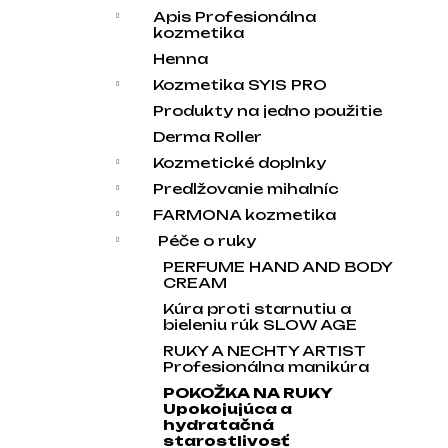
Apis Profesionálna
kozmetika
Henna
Kozmetika SYIS PRO
Produkty na jedno použitie
Derma Roller
Kozmetické doplnky
Predlžovanie mihalníc
FARMONA kozmetika
Péče o ruky
PERFUME HAND AND BODY
CREAM
Kúra proti starnutiu a
bieleniu rúk SLOW AGE
RUKY A NECHTY ARTIST
Profesionálna manikúra
POKOŽKA NA RUKY
Upokojujúca a
hydratačná
starostlivosť