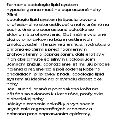
farmona podologic lipid system
hypoalergénna masť na popraskané nohy
75ml
podologic lipid system je špecializovaná
profesionálna starostlivosť o nohy určená na
suchú, drsnú a popraskanú pokožku so
sklonom k zrohovateniu. Optimálne vybrané
zložky prípravkov na báze rastlinných
zmäkčovadiel intenzívne zjemňujú, hydratujú a
chránia epidermis pred nadmerným
zrohovatením a popraskaním. ďalšie látky v
nich obsiahnuté so silným upokojujúcim
účinkom znižujú podráždenie, stimulujú proces
hojenia a regenerácie poškodenej kože na
chodidlách. prípravky z radu podologic lipid
system sú ideálne na prevenciu diabetickej
nohy.
účel: suchá, drsná a popraskaná koža na
pätách so sklonom ku keratóze, profylaxia
diabetickej nohy
účinky: zjemnenie pokožky a vyhladenie
urýchlenie regeneračných procesov a
ochrana pred popraskaním epidermy,