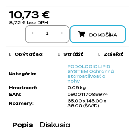
a
10,73 €
m
e
8,72 € bez DPH
Jednotková cena:
DO KOŠÍKA
Opýtať sa
Strážiť
Zdieľať
PODOLOGIC LIPID
SYSTEM Ochranná
Kategória
:
starostlivosť o
nohy
Hmotnosť
:
0.09 kg
EAN
:
5900117098974
65.00 x 145.00 x
Rozmery
:
38.00 (Š/V/D)
Popis
Diskusia