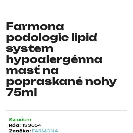
á
j
s
Farmona
ť
podologic lipid
?
system
hypoalergénna
masť na
HĽADAŤ
popraskané nohy
75ml
O
d
p
o
r
Skladom
ú
Kód:
133654
Značka:
FARMONA
č