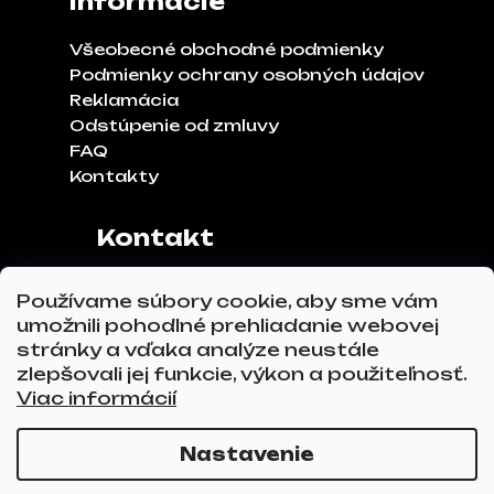
Informácie
Všeobecné obchodné podmienky
Podmienky ochrany osobných údajov
Reklamácia
Odstúpenie od zmluvy
FAQ
Kontakty
Kontakt
Adresa:
Klinčeková 970, 93041,
Používame súbory cookie, aby sme vám
Hviezdoslavov
umožnili pohodlné prehliadanie webovej
Tel.č.:
0911 271 302
stránky a vďaka analýze neustále
Email:
info@glovez.sk
zlepšovali jej funkcie, výkon a použiteľnosť.
Viac informácií
Nastavenie
Vytvoril Shoptet Premium
a
Adatelier