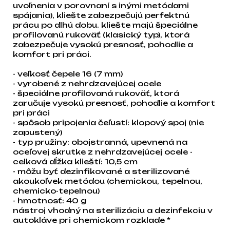
uvoľnenia v porovnaní s inými metódami
spájania), kliešte zabezpečujú perfektnú
prácu po dlhú dobu. kliešte majú špeciálne
profilovanú rukoväť (klasický typ), ktorá
zabezpečuje vysokú presnosť, pohodlie a
komfort pri práci.
- veľkosť čepele 16 (7 mm)
- vyrobené z nehrdzavejúcej ocele
- špeciálne profilovaná rukoväť, ktorá
zaručuje vysokú presnosť, pohodlie a komfort
pri práci
- spôsob pripojenia čeľustí: klopový spoj (nie
zapustený)
- typ pružiny: obojstranná, upevnená na
oceľovej skrutke z nehrdzavejúcej ocele -
celková dĺžka klieští: 10,5 cm
- môžu byť dezinfikované a sterilizované
akoukoľvek metódou (chemickou, tepelnou,
chemicko-tepelnou)
- hmotnosť: 40 g
nástroj vhodný na sterilizáciu a dezinfekciu v
autokláve pri chemickom rozklade *