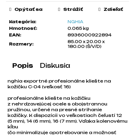
a
Opýtať sa
Strážiť
Zdieľať
m
e
Kategória
:
NGHIA
Hmotnosť
:
0.065 kg
EAN
:
8936000922894
85.00 x 20.00 x
Rozmery
:
180.00 (Š/V/D)
Popis
Diskusia
nghia exportné profesionálne kliešte na
kožičku C-04 (veľkosť 16)
profesionálne kliešte na kožičku
z nehrdzavejúcej ocele s obojstrannou
pružinou, určené na presné strihanie
kožičky. K dispozícii vo veľkostiach čeľustí 12
(5 mm), 14 (6 mm), 16 (7 mm). Vďaka kolenovému
kĺbu
(čo minimalizuje opotrebovanie a možnosť