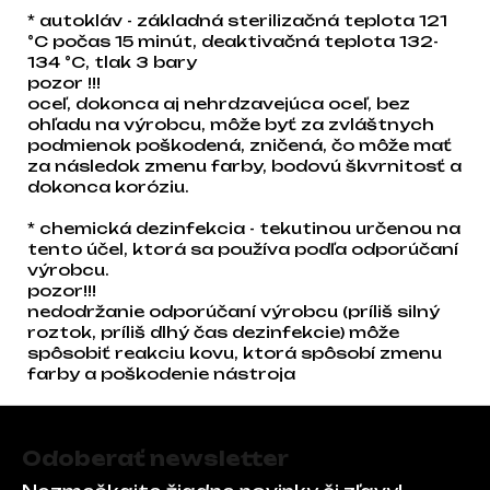
* autokláv - základná sterilizačná teplota 121
°C počas 15 minút, deaktivačná teplota 132-
134 °C, tlak 3 bary
pozor !!!
oceľ, dokonca aj nehrdzavejúca oceľ, bez
ohľadu na výrobcu, môže byť za zvláštnych
podmienok poškodená, zničená, čo môže mať
za následok zmenu farby, bodovú škvrnitosť a
dokonca koróziu.
* chemická dezinfekcia - tekutinou určenou na
tento účel, ktorá sa používa podľa odporúčaní
výrobcu.
pozor!!!
nedodržanie odporúčaní výrobcu (príliš silný
roztok, príliš dlhý čas dezinfekcie) môže
spôsobiť reakciu kovu, ktorá spôsobí zmenu
farby a poškodenie nástroja
Zápätie
Odoberať newsletter