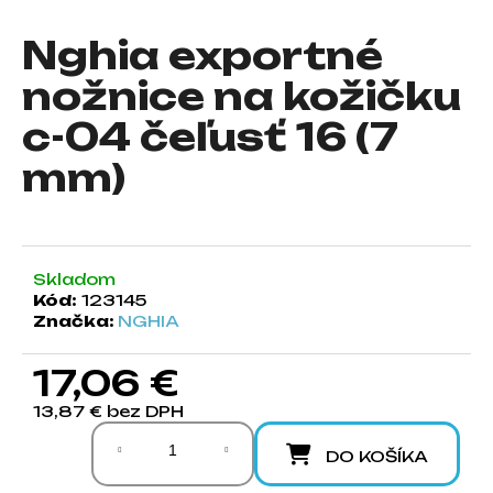
á
Nghia exportné
j
s
nožnice na kožičku
ť
c-04 čeľusť 16 (7
?
mm)
HĽADAŤ
Skladom
Kód:
123145
Značka:
NGHIA
O
d
17,06 €
p
13,87 € bez DPH
o
Jednotková cena:
r
DO KOŠÍKA
ú
č