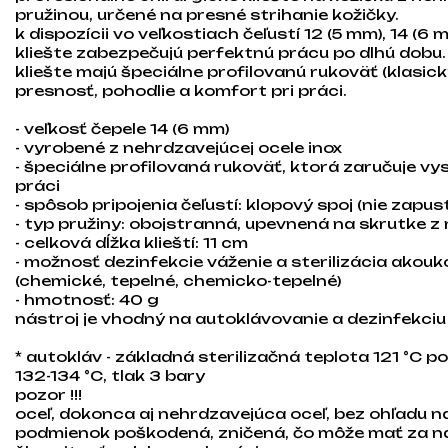
pružinou, určené na presné strihanie kožičky.
k dispozícii vo veľkostiach čeľustí 12 (5 mm), 14 (6
kliešte zabezpečujú perfektnú prácu po dlhú dobu.
kliešte majú špeciálne profilovanú rukoväť (klasick
presnosť, pohodlie a komfort pri práci.
- veľkosť čepele 14 (6 mm)
- vyrobené z nehrdzavejúcej ocele inox
- špeciálne profilovaná rukoväť, ktorá zaručuje vy
práci
- spôsob pripojenia čeľustí: klopový spoj (nie zapus
- typ pružiny: obojstranná, upevnená na skrutke z
- celková dĺžka klieští: 11 cm
- možnosť dezinfekcie váženie a sterilizácia akou
(chemické, tepelné, chemicko-tepelné)
- hmotnosť: 40 g
nástroj je vhodný na autoklávovanie a dezinfekci
* autokláv - základná sterilizačná teplota 121 °C 
132-134 °C, tlak 3 bary
pozor !!!
oceľ, dokonca aj nehrdzavejúca oceľ, bez ohľadu 
podmienok poškodená, zničená, čo môže mať za n