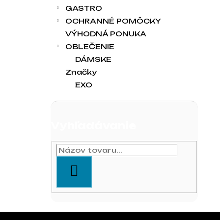
GASTRO
OCHRANNÉ POMÔCKY
VÝHODNÁ PONUKA
OBLEČENIE
DÁMSKE
Značky
EXO
Vyhľadávanie
HĽADAŤ
Zápätie