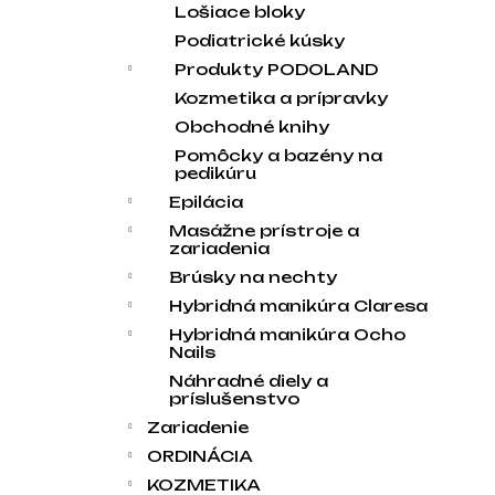
Lošiace bloky
Podiatrické kúsky
Produkty PODOLAND
Kozmetika a prípravky
Obchodné knihy
Pomôcky a bazény na
pedikúru
Epilácia
Masážne prístroje a
zariadenia
Brúsky na nechty
Hybridná manikúra Claresa
Hybridná manikúra Ocho
Nails
Náhradné diely a
príslušenstvo
Zariadenie
ORDINÁCIA
KOZMETIKA