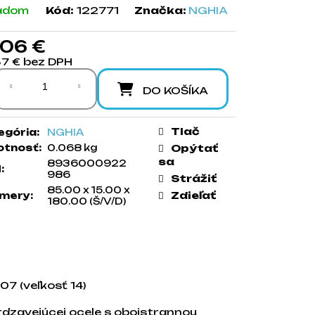
adom
Kód:
122771
Značka:
NGHIA
,06 €
87 € bez DPH
notková cena:
DO KOŠÍKA
Tlač
egória
:
NGHIA
tnosť
:
0.068 kg
Opýtať
sa
8936000922
N
:
986
Strážiť
85.00 x 15.00 x
Zdieľať
mery
:
180.00 (Š/V/D)
07 (veľkosť 14)
hrdzavejúcej ocele s obojstrannou