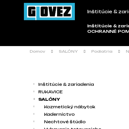
Košík
Prejsť na obsah
Inštitúcie & zar
Späť
Späť
do
do
Inštitúcie & zar
Č
OCHRANNÉ PO
obchodu
obchodu
Domov
SALÓNY
Podiatria
N
Bočný panel
Kategórie
Preskočiť kategórie
Inštitúcie & zariadenia
RUKAVICE
SALÓNY
Kozmetický nábytok
Kaderníctvo
Nechtové štúdio