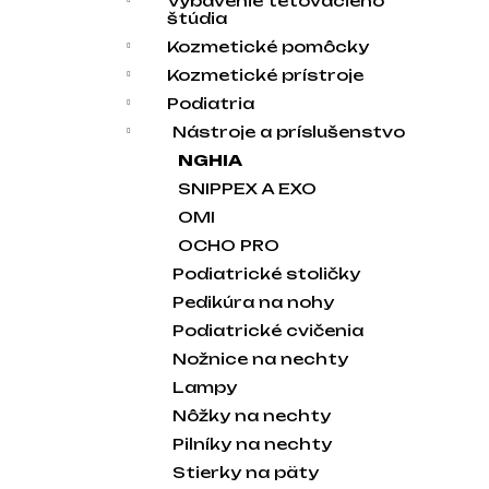
Vybavenie tetovacieho
štúdia
Kozmetické pomôcky
Kozmetické prístroje
Podiatria
Nástroje a príslušenstvo
NGHIA
SNIPPEX A EXO
OMI
OCHO PRO
Podiatrické stoličky
Pedikúra na nohy
Podiatrické cvičenia
Nožnice na nechty
Lampy
Nôžky na nechty
Pilníky na nechty
Stierky na päty