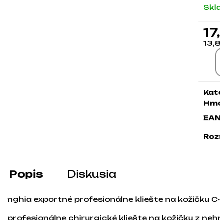
Skl
17
13,
Jed
Kat
Hmo
EA
Roz
Popis
Diskusia
nghia exportné profesionálne kliešte na kožičku C-
profesionálne chirurgické kliešte na kožičku z ne