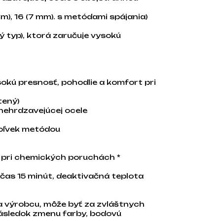
 mm), 16 (7 mm). s metódami spájania)
ý typ), ktorá zaručuje vysokú
sokú presnosť, pohodlie a komfort pri
tený)
 nehrdzavejúcej ocele
koľvek metódou
u pri chemických poruchách *
počas 15 minút, deaktivačná teplota
na výrobcu, môže byť za zvláštnych
ásledok zmenu farby, bodovú