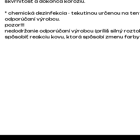
škvrnitosť a dokonca koróziu.
* chemická dezinfekcia - tekutinou určenou na tent
odporúčaní výrobcu.
pozor!!!
nedodržanie odporúčaní výrobcu (príliš silný roztok
spôsobiť reakciu kovu, ktorá spôsobí zmenu farby