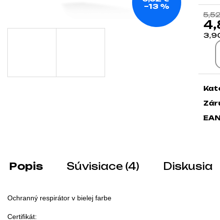
–13 %
5,5
4,
3,9
Jed
Kat
Zár
EA
Popis
Súvisiace (4)
Diskusia
Ochranný respirátor v bielej farbe
Certifikát:
