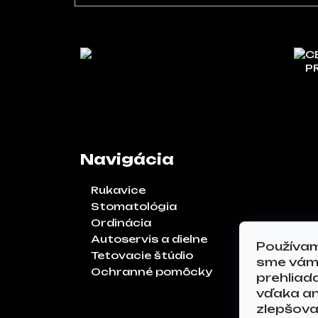
C
P
Navigácia
Rukavice
Stomatológia
Ordinácia
Autoservis a dielne
Používam
Tetovacie štúdio
sme vám 
Ochranné pomôcky
prehliad
vďaka an
zlepšoval