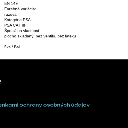
EN 149

Farebná variácia:

ružová

Kategória PSA:

PSA CAT III

Špeciálna vlastnosť:

plocho skladaný, bez ventilu, bez latexu
5ks / Bal
!
nkami ochrany osobných údajov