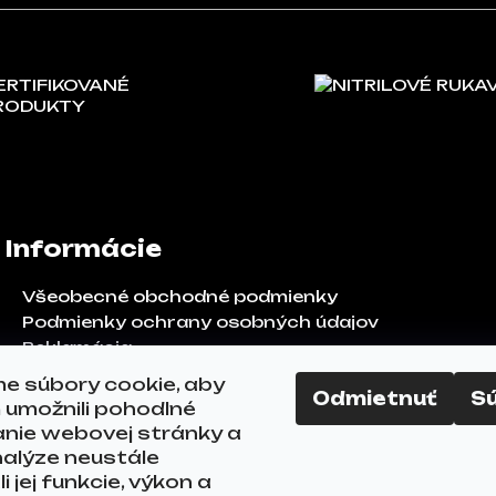
ERTIFIKOVANÉ
NITRILOVÉ RUKA
RODUKTY
Informácie
Všeobecné obchodné podmienky
Podmienky ochrany osobných údajov
Reklamácia
Odstúpenie od zmluvy
e súbory cookie, aby
Odmietnuť
S
FAQ
umožnili pohodlné
Kontakty
anie webovej stránky a
alýze neustále
i jej funkcie, výkon a