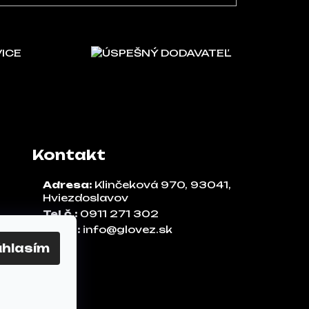
VICE
ÚSPEŠNÝ DODAVATEĽ
Kontakt
Adresa:
Klinčeková 970, 93041,
Hviezdoslavov
Tel.č.:
0911 271 302
Email:
info@glovez.sk
úhlasím