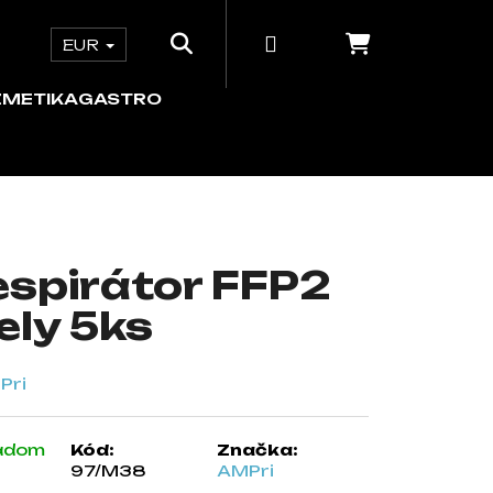
Hľadať
Prihlásenie
Nákupný 
e
ORDINÁCIA
KOZMETIKA
GASTRO
EUR
ZMETIKA
GASTRO
espirátor FFP2
ely 5ks
adom
Kód:
Značka:
97/M38
AMPri