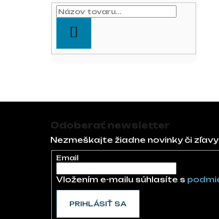
HĽADAŤ
Zápätie
Odoberať newsletter
Nezmeškajte žiadne novinky či zľavy
Email
Vložením e-mailu súhlasíte s
podmie
PRIHLÁSIŤ SA