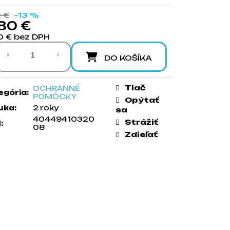
2 €
–13 %
80 €
0 € bez DPH
notková cena:
DO KOŠÍKA
Tlač
OCHRANNÉ
egória
:
POMÔCKY
Opýtať
uka
:
2 roky
sa
40449410320
Strážiť
N
:
08
Zdieľať