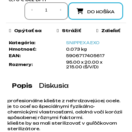
Jednotková cena:
a
m
DO KOŠÍKA
e
Opýtať sa
Strážiť
Zdieľať
Kategória
:
SNIPPEX A EXO
Hmotnosť
:
0.073 kg
EAN
:
5906717405617
95.00 x 20.00 x
Rozmery
:
215.00 (Š/V/D)
Popis
Diskusia
profesionálne kliešte z nehrdzavejúcej ocele.
je to oceľ so špeciálnymi fyzikálno-
chemickými vlastnosťami, odolná voči korózii
spôsobenej rôznymi faktormi.
kliešte by sa mali sterilizovať v guľôčkovom
sterilizátore.