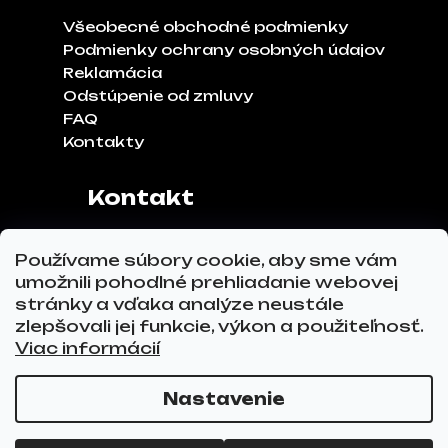
Všeobecné obchodné podmienky
Podmienky ochrany osobných údajov
Reklamácia
Odstúpenie od zmluvy
FAQ
Kontakty
Kontakt
Adresa:
Klinčeková 970, 93041,
Používame súbory cookie, aby sme vám
Hviezdoslavov
umožnili pohodlné prehliadanie webovej
Tel.č.:
0911 271 302
stránky a vďaka analýze neustále
Email:
info@glovez.sk
zlepšovali jej funkcie, výkon a použiteľnosť.
Viac informácií
Nastavenie
Vytvoril Shoptet Premium
a
Adatelier
Copyright 2026
GLOVEZ.sk
. Všetky práva