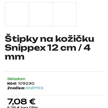
á
j
s
ť
?
Štipky na kožičku
Snippex 12 cm / 4
mm
HĽADAŤ
O
Skladom
d
Kód:
109230
p
Značka:
SNIPPEX
o
r
7,08 €
ú
č
5,76 € bez DPH