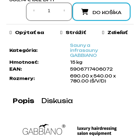
Jednotková cena:
a
m
DO KOŠÍKA
e
Opýtať sa
Strážiť
Zdieľať
Sauny a
Kategória
:
infrasauny
GABBIANO
Hmotnosť
:
15 kg
EAN
:
5906717406072
690.00 x 540.00 x
Rozmery
:
780.00 (Š/V/D)
Popis
Diskusia