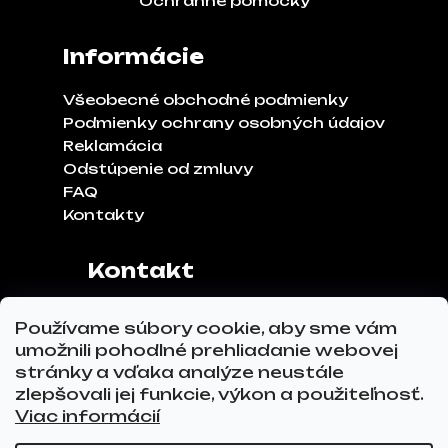
Ochranné pomôcky
Informácie
Všeobecné obchodné podmienky
Podmienky ochrany osobných údajov
Reklamácia
Odstúpenie od zmluvy
FAQ
Kontakty
Kontakt
Adresa:
Klinčeková 970, 93041,
Používame súbory cookie, aby sme vám
Hviezdoslavov
umožnili pohodlné prehliadanie webovej
Tel.č.:
0911 271 302
stránky a vďaka analýze neustále
Email:
info@glovez.sk
zlepšovali jej funkcie, výkon a použiteľnosť.
Viac informácií