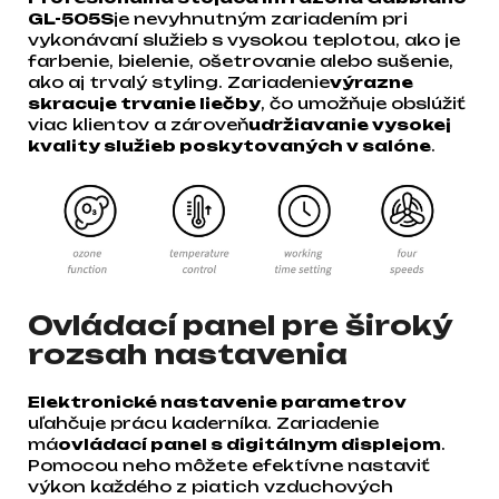
GL-505S
je nevyhnutným zariadením pri
vykonávaní služieb s vysokou teplotou, ako je
farbenie, bielenie, ošetrovanie alebo sušenie,
ako aj trvalý styling. Zariadenie
výrazne
skracuje trvanie liečby
, čo umožňuje obslúžiť
viac klientov a zároveň
udržiavanie vysokej
kvality služieb poskytovaných v salóne
.
Ovládací panel pre široký
rozsah nastavenia
Elektronické nastavenie parametrov
uľahčuje prácu kaderníka. Zariadenie
má
ovládací panel s digitálnym displejom
.
Pomocou neho môžete efektívne nastaviť
výkon každého z piatich vzduchových