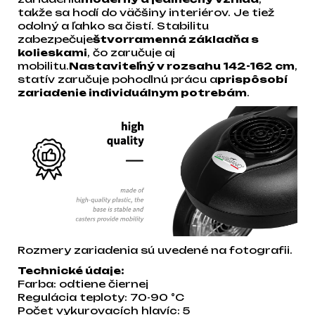
takže sa hodí do väčšiny interiérov. Je tiež
odolný a ľahko sa čistí. Stabilitu
zabezpečuje
štvorramenná základňa s
kolieskami
, čo zaručuje aj
mobilitu.
Nastaviteľný v rozsahu 142-162 cm
,
statív zaručuje pohodlnú prácu a
prispôsobí
zariadenie individuálnym potrebám
.
Rozmery zariadenia sú uvedené na fotografii.
Technické údaje:
Farba: odtiene čiernej
Regulácia teploty: 70-90 °C
Počet vykurovacích hlavíc: 5