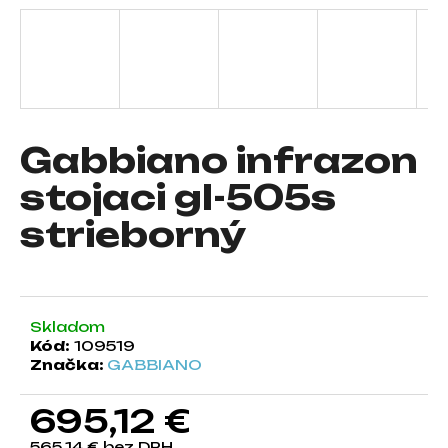
á
j
s
ť
?
Gabbiano infrazon
stojaci gl-505s
strieborný
HĽADAŤ
O
Skladom
d
Kód:
109519
p
Značka:
GABBIANO
o
r
695,12 €
ú
č
565,14 € bez DPH