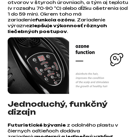
otvorov v štyroch úrovniach, a tým aj teplotu
(v rozsahu 70-90 °C) alebo dĺžku ošetrenia (od
1 do 59 min). Okrem toho má
zariadenie
funkcia ozónu
. Zariadenie
výrazne
zlepšuje výkonnosť rôznych
liečebných postupov
.
Jednoduchý, funkčný
dizajn
Futuristické bývanie
z odolného plastu v
čiernych odtieňoch dodáva
zariadeniu
moderný a jedinečný vzhľad
,