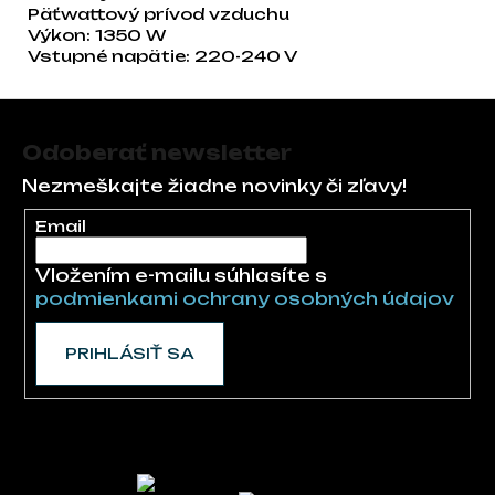
Päťwattový prívod vzduchu
Výkon: 1350 W
Vstupné napätie: 220-240 V
Zápätie
Odoberať newsletter
Nezmeškajte žiadne novinky či zľavy!
Email
Vložením e-mailu súhlasíte s
podmienkami ochrany osobných údajov
PRIHLÁSIŤ SA