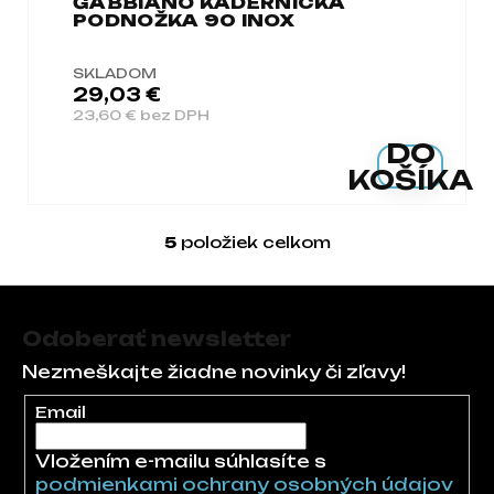
GABBIANO KADERNÍCKA
PODNOŽKA 90 INOX
SKLADOM
29,03 €
23,60 € bez DPH
DO
KOŠÍKA
5
položiek celkom
Ovládacie prvky 
Zápätie
Odoberať newsletter
Nezmeškajte žiadne novinky či zľavy!
Email
Vložením e-mailu súhlasíte s
podmienkami ochrany osobných údajov