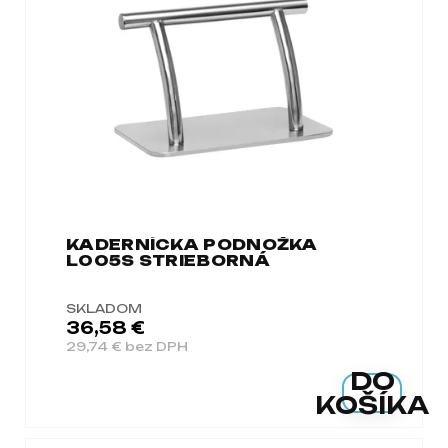
a
m
e
KADERNÍCKA PODNOŽKA
L005S STRIEBORNÁ
SKLADOM
36,58 €
29,74 € bez DPH
DO
KOŠÍKA