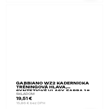
GABBIANO WZ2 KADERNÍCKA
TRÉNINGOVÁ HLAVA,
SYNTETICKÉ VLASY, FARBA 1#,
SKLADOM
DĹŽKA 24"
19,51 €
15,86 € bez DPH