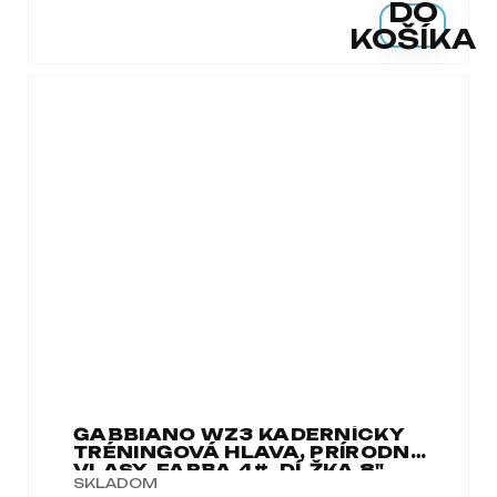
DO
KOŠÍKA
GABBIANO WZ3 KADERNÍCKY
TRÉNINGOVÁ HLAVA, PRÍRODNÉ
VLASY, FARBA 4#, DĹŽKA 8"
SKLADOM