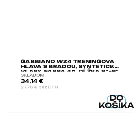
GABBIANO WZ4 TRÉNINGOVÁ
HLAVA S BRADOU, SYNTETICKÉ
VLASY, FARBA 4#, DĹŽKA 8"+6"
SKLADOM
34,14 €
27,76 € bez DPH
DO
KOŠÍKA