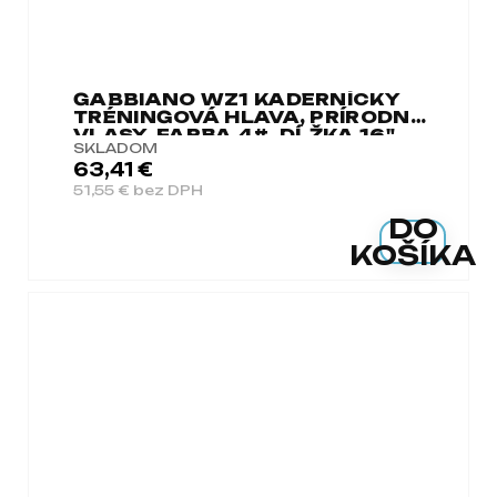
GABBIANO WZ1 KADERNÍCKY
TRÉNINGOVÁ HLAVA, PRÍRODNÉ
VLASY, FARBA 4#, DĹŽKA 16"
SKLADOM
63,41 €
51,55 € bez DPH
DO
KOŠÍKA