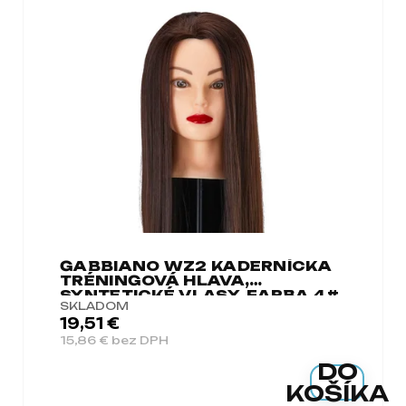
GABBIANO WZ2 KADERNÍCKA
TRÉNINGOVÁ HLAVA,
SYNTETICKÉ VLASY, FARBA 4#,
SKLADOM
DĹŽKA 24"
19,51 €
15,86 € bez DPH
DO
KOŠÍKA