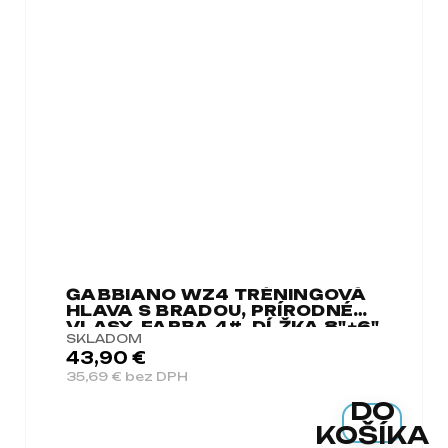
GABBIANO WZ4 TRÉNINGOVÁ
HLAVA S BRADOU, PRÍRODNÉ
VLASY, FARBA 4#, DĹŽKA 8"+6"
SKLADOM
43,90 €
35,69 € bez DPH
DO
KOŠÍKA