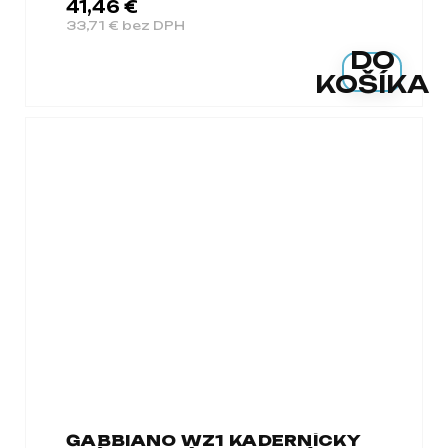
41,46 €
33,71 € bez DPH
DO
KOŠÍKA
GABBIANO WZ1 KADERNÍCKY