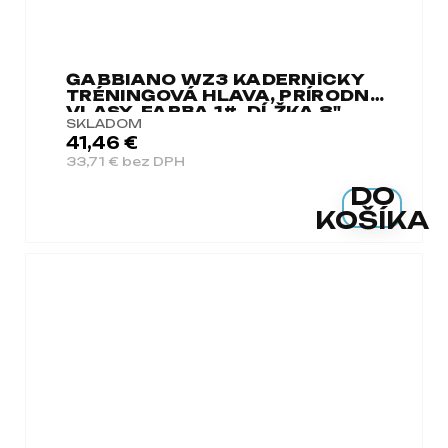
GABBIANO WZ3 KADERNÍCKY
TRÉNINGOVÁ HLAVA, PRÍRODNÉ
VLASY, FARBA 1#, DĹŽKA 8"
SKLADOM
41,46 €
33,71 € bez DPH
DO
KOŠÍKA