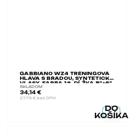
GABBIANO WZ4 TRÉNINGOVÁ
HLAVA S BRADOU, SYNTETICKÉ
VLASY, FARBA 1#, DĹŽKA 8"+6"
SKLADOM
34,14 €
27,76 € bez DPH
DO
KOŠÍKA