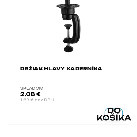
a
m
e
DRŽIAK HLAVY KADERNÍKA
SKLADOM
2,08 €
1,69 € bez DPH
DO
KOŠÍKA