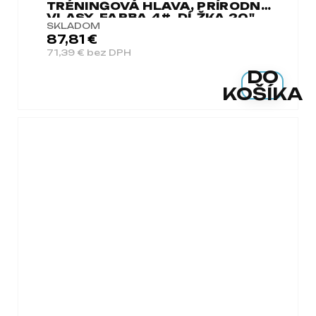
TRÉNINGOVÁ HLAVA, PRÍRODNÉ
VLASY, FARBA 4#, DĹŽKA 20"
SKLADOM
87,81 €
71,39 € bez DPH
DO
KOŠÍKA