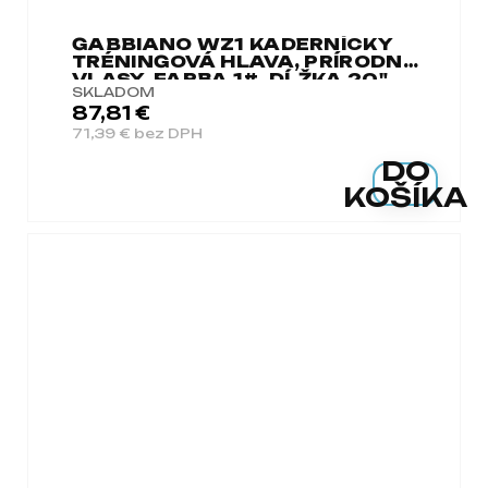
GABBIANO WZ1 KADERNÍCKY
TRÉNINGOVÁ HLAVA, PRÍRODNÉ
VLASY, FARBA 1#, DĹŽKA 20"
SKLADOM
87,81 €
71,39 € bez DPH
DO
KOŠÍKA