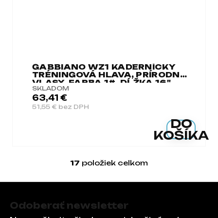
GABBIANO WZ1 KADERNÍCKY
TRÉNINGOVÁ HLAVA, PRÍRODNÉ
VLASY, FARBA 1#, DĹŽKA 16"
SKLADOM
63,41 €
51,55 € bez DPH
DO
KOŠÍKA
17
položiek celkom
Ovládacie prvky 
Zápätie
Odoberať newsletter