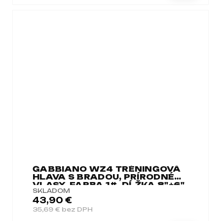
GABBIANO WZ4 TRÉNINGOVÁ
HLAVA S BRADOU, PRÍRODNÉ
VLASY, FARBA 1#, DĹŽKA 8"+6"
SKLADOM
43,90 €
35,69 € bez DPH