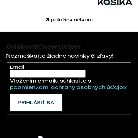
KOŠÍKA
3
položiek celkom
Ovládacie prvky 
Zápätie
Odoberať newsletter
Nezmeškajte žiadne novinky či zľavy!
Email
Vložením e-mailu súhlasíte s
podmienkami ochrany osobných údajov
PRIHLÁSIŤ SA