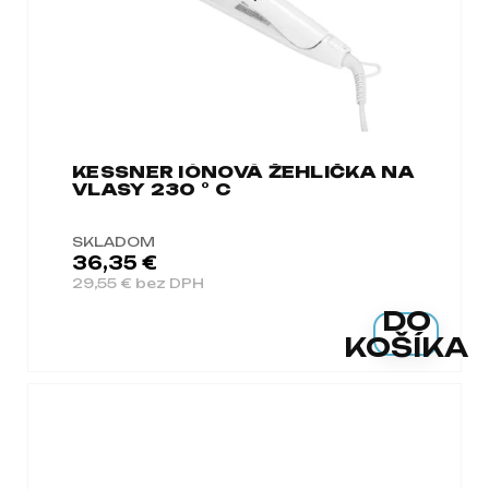
á
j
s
ť
?
KESSNER IÓNOVÁ ŽEHLIČKA NA
VLASY 230 ° C
SKLADOM
HĽADAŤ
36,35 €
29,55 € bez DPH
DO
O
KOŠÍKA
d
p
o
r
ú
č