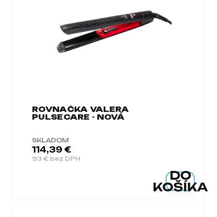
a
m
e
ROVNAČKA VALERA
PULSECARE - NOVÁ
SKLADOM
114,39 €
93 € bez DPH
DO
KOŠÍKA