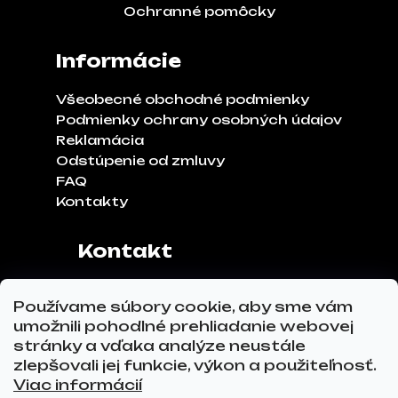
Ochranné pomôcky
Informácie
Všeobecné obchodné podmienky
Podmienky ochrany osobných údajov
Reklamácia
Odstúpenie od zmluvy
FAQ
Kontakty
Kontakt
Adresa:
Klinčeková 970, 93041,
Používame súbory cookie, aby sme vám
Hviezdoslavov
umožnili pohodlné prehliadanie webovej
Tel.č.:
0911 271 302
stránky a vďaka analýze neustále
Email:
info@glovez.sk
zlepšovali jej funkcie, výkon a použiteľnosť.
Viac informácií