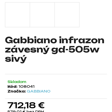
á
j
s
ť
?
Gabbiano infrazon
závesný gd-505w
sivý
HĽADAŤ
O
Skladom
d
Kód:
108041
p
Značka:
GABBIANO
o
r
712,18 €
ú
č
579,01 € bez DPH