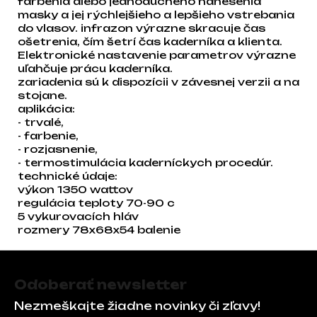
farbenia alebo jednoduchého nanesenia
masky a jej rýchlejšieho a lepšieho vstrebania
do vlasov. infrazon výrazne skracuje čas
ošetrenia, čím šetrí čas kaderníka a klienta.
Elektronické nastavenie parametrov výrazne
uľahčuje prácu kaderníka.
zariadenia sú k dispozícii v závesnej verzii a na
stojane.
aplikácia:
- trvalé,
- farbenie,
- rozjasnenie,
- termostimulácia kaderníckych procedúr.
technické údaje:
výkon 1350 wattov
regulácia teploty 70-90 c
5 vykurovacích hláv
rozmery 78x68x54 balenie
Zápätie
Odoberať newsletter
Nezmeškajte žiadne novinky či zľavy!