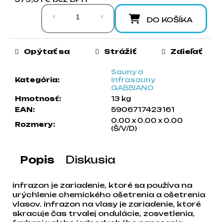
Jednotková cena:
a
m
DO KOŠÍKA
e
Opýtať sa
Strážiť
Zdieľať
Sauny a
Kategória
:
infrasauny
GABBIANO
Hmotnosť
:
13 kg
EAN
:
5906717423161
0.00 x 0.00 x 0.00
Rozmery
:
(Š/V/D)
Popis
Diskusia
infrazon je zariadenie, ktoré sa používa na
urýchlenie chemického ošetrenia a ošetrenia
vlasov. infrazon na vlasy je zariadenie, ktoré
skracuje čas trvalej ondulácie, zosvetlenia,