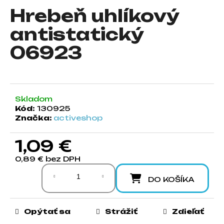
Hrebeň uhlíkový
á
j
antistatický
s
06923
ť
?
Skladom
Kód:
130925
HĽADAŤ
Značka:
activeshop
1,09 €
O
0,89 € bez DPH
d
Jednotková cena:
p
DO KOŠÍKA
o
r
ú
Opýtať sa
Strážiť
Zdieľať
č