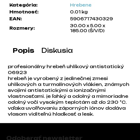
Kategória
:
Hrebene
a
Hmotnosť
:
0.01 kg
m
EAN
:
5906717430329
e
30.00 x 5.00 x
Rozmery
:
185.00 (Š/V/D)
Popis
Diskusia
profesionálny hrebeň uhlíkový antistatický
06923
hrebeň je vyrobený z jedinečnej zmesi
uhlíkových a turmalínových vlákien, známych
svojimi antistatickými a ionizačnými
vlastnosťami. je ľahký a odolný a mimoriadne
odolný voči vysokým teplotám až do 230 °C.
vďaka uvoľňovaniu záporných iónov dodáva
vlasom viditeľnú hladkosť a lesk.
Zápätie
Odoberať newsletter