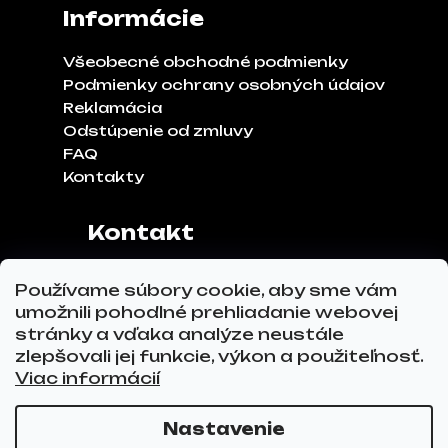
Informácie
Všeobecné obchodné podmienky
Podmienky ochrany osobných údajov
Reklamácia
Odstúpenie od zmluvy
FAQ
Kontakty
Kontakt
Adresa:
Klinčeková 970, 93041,
Používame súbory cookie, aby sme vám
Hviezdoslavov
umožnili pohodlné prehliadanie webovej
Tel.č.:
0911 271 302
stránky a vďaka analýze neustále
Email:
info@glovez.sk
zlepšovali jej funkcie, výkon a použiteľnosť.
Viac informácií
Nastavenie
Vytvoril Shoptet Premium
a
Adatelier