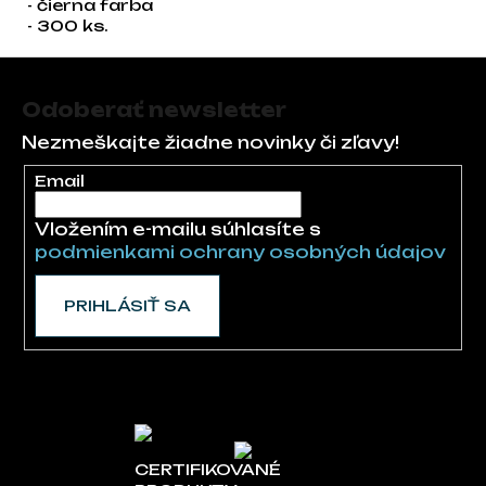
- čierna farba
- 300 ks.
Zápätie
Odoberať newsletter
Nezmeškajte žiadne novinky či zľavy!
Email
Vložením e-mailu súhlasíte s
podmienkami ochrany osobných údajov
PRIHLÁSIŤ SA
CERTIFIKOVANÉ