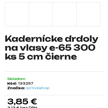
á
j
s
ť
?
Kadernícke drdoly
na vlasy e-65 300
ks 5 cm čierne
HĽADAŤ
O
Skladom
d
Kód:
133257
p
Značka:
activeshop
o
r
3,85 €
ú
č
3,13 € bez DPH