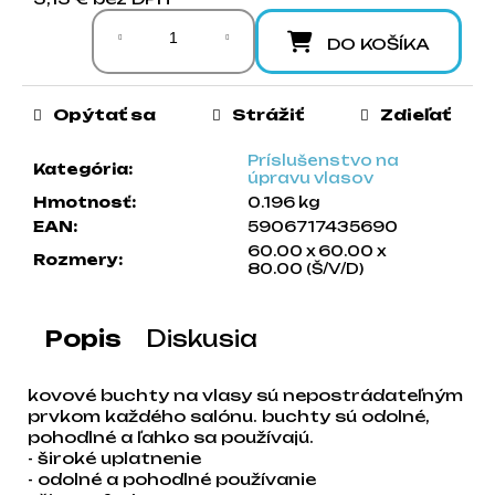
Jednotková cena:
a
m
DO KOŠÍKA
e
Opýtať sa
Strážiť
Zdieľať
Príslušenstvo na
Kategória
:
úpravu vlasov
Hmotnosť
:
0.196 kg
EAN
:
5906717435690
60.00 x 60.00 x
Rozmery
:
80.00 (Š/V/D)
Popis
Diskusia
kovové buchty na vlasy sú nepostrádateľným
prvkom každého salónu. buchty sú odolné,
pohodlné a ľahko sa používajú.
- široké uplatnenie
- odolné a pohodlné používanie