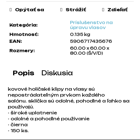
a
Opýtať sa
Strážiť
Zdieľať
m
e
Príslušenstvo na
Kategória
:
úpravu vlasov
Hmotnosť
:
0.135 kg
EAN
:
5906717435676
60.00 x 60.00 x
Rozmery
:
80.00 (Š/V/D)
Popis
Diskusia
kovové holičské klipy na vlasy sú
nepostrádateľným prvkom každého
salónu. sklíčka sú odolné, pohodlné a ľahko sa
používajú.
- široké uplatnenie
- odolné a pohodlné používanie
- čierna
- 150 ks.