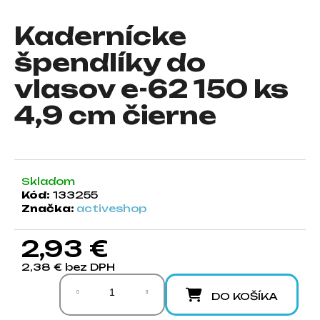
á
Kadernícke
j
s
špendlíky do
ť
vlasov e-62 150 ks
?
4,9 cm čierne
HĽADAŤ
Skladom
Kód:
133255
Značka:
activeshop
O
d
2,93 €
p
2,38 € bez DPH
o
Jednotková cena:
r
DO KOŠÍKA
ú
č