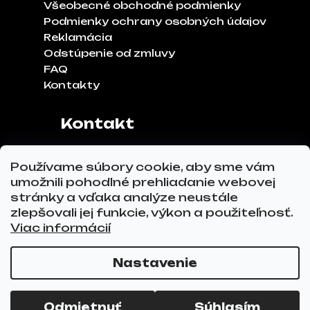
Všeobecné obchodné podmienky
Podmienky ochrany osobných údajov
Reklamácia
Odstúpenie od zmluvy
FAQ
Kontakty
Kontakt
Adresa:
Klinčeková 970, 93041,
Používame súbory cookie, aby sme vám
Hviezdoslavov
umožnili pohodlné prehliadanie webovej
Tel.č.:
0911 271 302
stránky a vďaka analýze neustále
Email:
info@glovez.sk
zlepšovali jej funkcie, výkon a použiteľnosť.
Viac informácií
Nastavenie
Vytvoril Shoptet Premium
a
Adatelier
Copyright 2026
GLOVEZ.sk
. Všetky práva
Odmietnuť
Súhlasím
vyhradené.
Upraviť nastavenie cookies